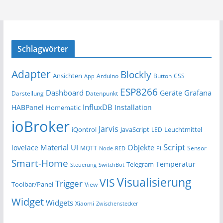
Schlagwörter
Adapter
Blockly
Ansichten
Arduino
Button
App
CSS
ESP8266
Dashboard
Grafana
Geräte
Darstellung
Datenpunkt
InfluxDB
HABPanel
Installation
Homematic
ioBroker
Jarvis
iQontrol
JavaScript
Leuchtmittel
LED
Script
Material UI
Objekte
lovelace
MQTT
Sensor
Node-RED
PI
Smart-Home
Temperatur
Telegram
Steuerung
SwitchBot
Visualisierung
VIS
Trigger
Toolbar/Panel
View
Widget
Widgets
Xiaomi
Zwischenstecker