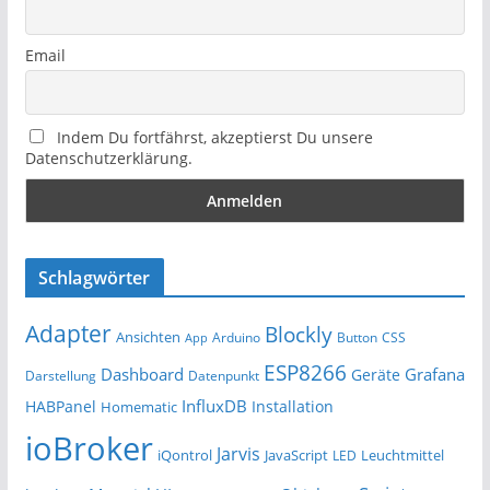
Email
Indem Du fortfährst, akzeptierst Du unsere
Datenschutzerklärung.
Schlagwörter
Adapter
Blockly
Ansichten
Arduino
Button
App
CSS
ESP8266
Dashboard
Grafana
Geräte
Darstellung
Datenpunkt
InfluxDB
HABPanel
Installation
Homematic
ioBroker
Jarvis
iQontrol
JavaScript
Leuchtmittel
LED