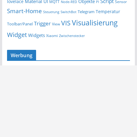
Script
Material UI
Objekte
lovelace
MQTT
Sensor
Node-RED
PI
Smart-Home
Temperatur
Telegram
Steuerung
SwitchBot
Visualisierung
VIS
Trigger
Toolbar/Panel
View
Widget
Widgets
Xiaomi
Zwischenstecker
Werbung