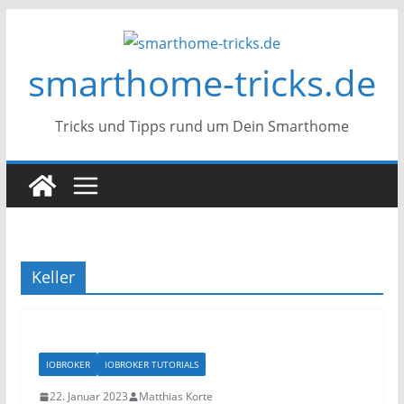
Zum
Inhalt
smarthome-tricks.de
springen
Tricks und Tipps rund um Dein Smarthome
Keller
IOBROKER
IOBROKER TUTORIALS
22. Januar 2023
Matthias Korte