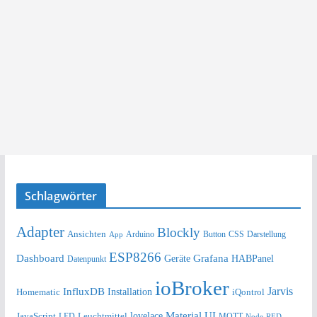
Schlagwörter
Adapter
Blockly
Ansichten
Arduino
Button
Darstellung
App
CSS
ESP8266
Dashboard
Grafana
Geräte
HABPanel
Datenpunkt
ioBroker
Jarvis
InfluxDB
Installation
Homematic
iQontrol
lovelace
Material UI
JavaScript
Leuchtmittel
LED
MQTT
Node-RED