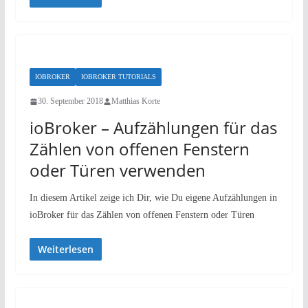
IOBROKER
IOBROKER TUTORIALS
30. September 2018
Matthias Korte
ioBroker – Aufzählungen für das
Zählen von offenen Fenstern
oder Türen verwenden
In diesem Artikel zeige ich Dir, wie Du eigene Aufzählungen in
ioBroker für das Zählen von offenen Fenstern oder Türen
Weiterlesen