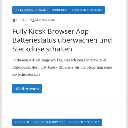
FULLY KIOSK BROWSER
IOBROKER
IOBROKER TUTORIALS
6. Juli 2019
Matthias Korte
Fully Kiosk Browser App
Batteriestatus überwachen und
Steckdose schalten
In diesem Artikel zeige ich Dir, wie ich den Battery-Level
Datenpunkt des Fully Kiosk Browsers für die Steuerung eines
Zwischensteckers
Weiterlesen
IOBROKER
IOBROKER HABPANEL
IOBROKER TUTORIALS