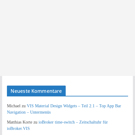
Neueste Kommentare
Michael
zu
VIS Material Design Widgets – Teil 2.1 – Top App Bar
Navigation – Untermenüs
Matthias Korte
zu
ioBroker time-switch – Zeitschaltuhr für
ioBroker.VIS