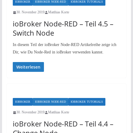
IOBROKER
IOBROKER NODE-RED
IOBROKER TUTORIALS
30. November 2019
Matthias Korte
ioBroker Node-RED – Teil 4.5 –
Switch Node
In diesem Teil der ioBroker Node-RED Artikelreihe zeige ich
Dir, wie Du Node-Red in ioBroker verwenden kannst.
Weiterlesen
IOBROKER
IOBROKER NODE-RED
IOBROKER TUTORIALS
30. November 2019
Matthias Korte
ioBroker Node-RED – Teil 4.4 –
Change Node