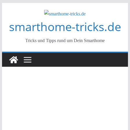
Zum
Inhalt
smarthome-tricks.de
springen
Tricks und Tipps rund um Dein Smarthome