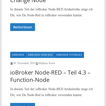
In diesem Teil der ioBroker Node-RED Artikelreihe zeige ich
Dir, wie Du Node-Red in ioBroker verwenden kannst.
Weiterlesen
IOBROKER
IOBROKER NODE-RED
IOBROKER TUTORIALS
30. November 2019
Matthias Korte
ioBroker Node-RED – Teil 4.3 –
Function-Node
In diesem Teil der ioBroker Node-RED Artikelreihe zeige ich
Dir, wie Du Node-Red in ioBroker verwenden kannst.