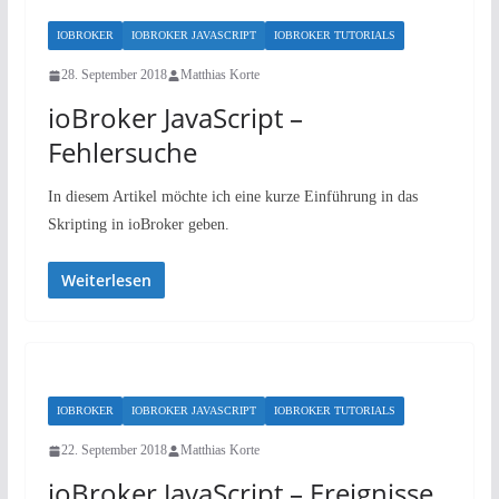
IOBROKER
IOBROKER JAVASCRIPT
IOBROKER TUTORIALS
28. September 2018
Matthias Korte
ioBroker JavaScript –
Fehlersuche
In diesem Artikel möchte ich eine kurze Einführung in das
Skripting in ioBroker geben.
Weiterlesen
IOBROKER
IOBROKER JAVASCRIPT
IOBROKER TUTORIALS
22. September 2018
Matthias Korte
ioBroker JavaScript – Ereignisse