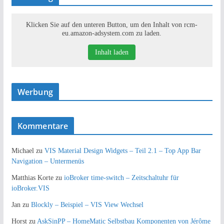
Klicken Sie auf den unteren Button, um den Inhalt von rcm-
eu.amazon-adsystem.com zu laden.
Inhalt laden
Werbung
Kommentare
Michael
zu
VIS Material Design Widgets – Teil 2.1 – Top App Bar
Navigation – Untermenüs
Matthias Korte
zu
ioBroker time-switch – Zeitschaltuhr für
ioBroker.VIS
Jan
zu
Blockly – Beispiel – VIS View Wechsel
Horst
zu
AskSinPP – HomeMatic Selbstbau Komponenten von Jérôme