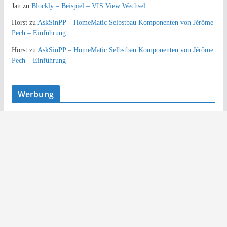
Jan
zu
Blockly – Beispiel – VIS View Wechsel
Horst
zu
AskSinPP – HomeMatic Selbstbau Komponenten von Jérôme
Pech – Einführung
Horst
zu
AskSinPP – HomeMatic Selbstbau Komponenten von Jérôme
Pech – Einführung
Werbung