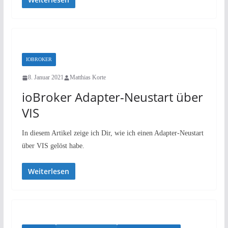
IOBROKER
8. Januar 2021
Matthias Korte
ioBroker Adapter-Neustart über
VIS
In diesem Artikel zeige ich Dir, wie ich einen Adapter-Neustart
über VIS gelöst habe.
Weiterlesen