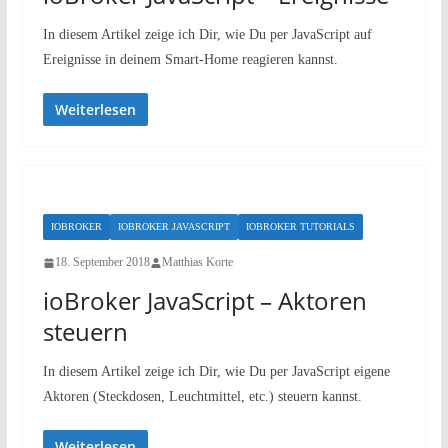
In diesem Artikel zeige ich Dir, wie Du per JavaScript auf
Ereignisse in deinem Smart-Home reagieren kannst.
Weiterlesen
IOBROKER
IOBROKER JAVASCRIPT
IOBROKER TUTORIALS
18. September 2018
Matthias Korte
ioBroker JavaScript – Aktoren
steuern
In diesem Artikel zeige ich Dir, wie Du per JavaScript eigene
Aktoren (Steckdosen, Leuchtmittel, etc.) steuern kannst.
Weiterlesen