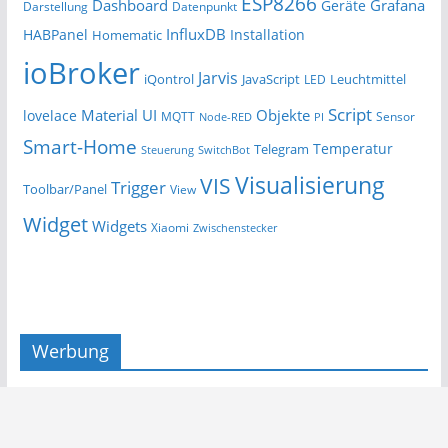
ESP8266
Dashboard
Grafana
Geräte
Darstellung
Datenpunkt
InfluxDB
HABPanel
Installation
Homematic
ioBroker
Jarvis
iQontrol
JavaScript
Leuchtmittel
LED
Script
Material UI
Objekte
lovelace
MQTT
Sensor
Node-RED
PI
Smart-Home
Temperatur
Telegram
Steuerung
SwitchBot
Visualisierung
VIS
Trigger
Toolbar/Panel
View
Widget
Widgets
Xiaomi
Zwischenstecker
Werbung