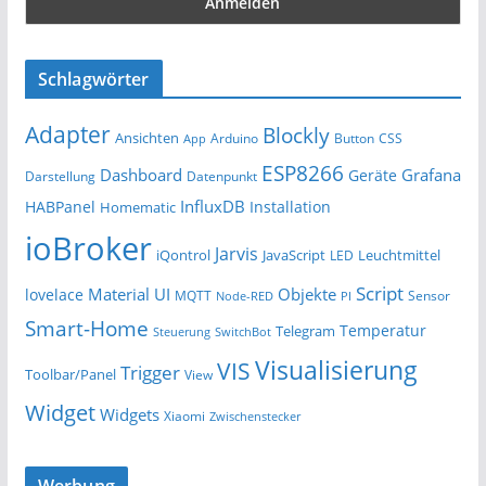
Schlagwörter
Adapter
Blockly
Ansichten
Arduino
Button
App
CSS
ESP8266
Dashboard
Grafana
Geräte
Darstellung
Datenpunkt
InfluxDB
HABPanel
Installation
Homematic
ioBroker
Jarvis
iQontrol
JavaScript
Leuchtmittel
LED
Script
Material UI
Objekte
lovelace
MQTT
Sensor
Node-RED
PI
Smart-Home
Temperatur
Telegram
Steuerung
SwitchBot
Visualisierung
VIS
Trigger
Toolbar/Panel
View
Widget
Widgets
Xiaomi
Zwischenstecker