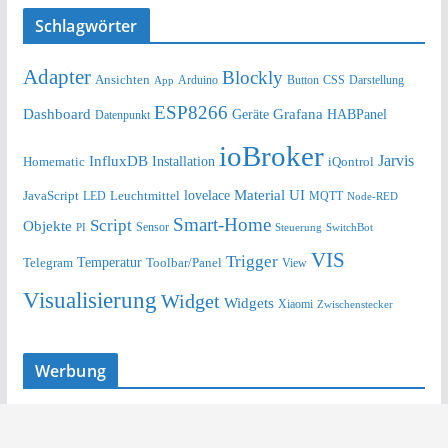
Schlagwörter
Adapter
Blockly
Ansichten
Arduino
Button
Darstellung
App
CSS
ESP8266
Dashboard
Grafana
Geräte
HABPanel
Datenpunkt
ioBroker
Jarvis
InfluxDB
Installation
Homematic
iQontrol
lovelace
Material UI
JavaScript
Leuchtmittel
LED
MQTT
Node-RED
Smart-Home
Script
Objekte
Sensor
Steuerung
SwitchBot
PI
VIS
Trigger
Telegram
Temperatur
Toolbar/Panel
View
Visualisierung
Widget
Widgets
Xiaomi
Zwischenstecker
Werbung