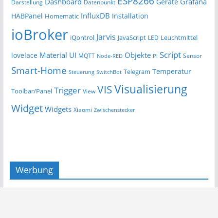
ESP8266
Dashboard
Grafana
Geräte
Darstellung
Datenpunkt
InfluxDB
HABPanel
Installation
Homematic
ioBroker
Jarvis
iQontrol
JavaScript
Leuchtmittel
LED
Script
Material UI
Objekte
lovelace
MQTT
Sensor
Node-RED
PI
Smart-Home
Temperatur
Telegram
Steuerung
SwitchBot
Visualisierung
VIS
Trigger
Toolbar/Panel
View
Widget
Widgets
Xiaomi
Zwischenstecker
Werbung