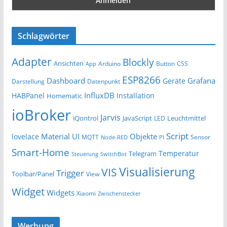
Schlagwörter
Adapter
Blockly
Ansichten
Arduino
Button
App
CSS
ESP8266
Dashboard
Grafana
Geräte
Darstellung
Datenpunkt
InfluxDB
HABPanel
Installation
Homematic
ioBroker
Jarvis
iQontrol
JavaScript
Leuchtmittel
LED
Script
Material UI
Objekte
lovelace
MQTT
Sensor
Node-RED
PI
Smart-Home
Temperatur
Telegram
Steuerung
SwitchBot
Visualisierung
VIS
Trigger
Toolbar/Panel
View
Widget
Widgets
Xiaomi
Zwischenstecker
Werbung