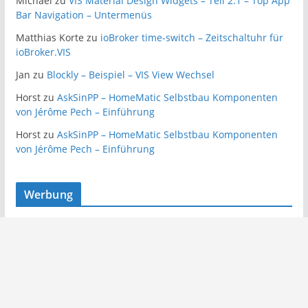
Michael
zu
VIS Material Design Widgets – Teil 2.1 – Top App
Bar Navigation – Untermenüs
Matthias Korte
zu
ioBroker time-switch – Zeitschaltuhr für
ioBroker.VIS
Jan
zu
Blockly – Beispiel – VIS View Wechsel
Horst
zu
AskSinPP – HomeMatic Selbstbau Komponenten
von Jérôme Pech – Einführung
Horst
zu
AskSinPP – HomeMatic Selbstbau Komponenten
von Jérôme Pech – Einführung
Werbung