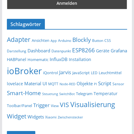
Schlagwörter
Adapter
Blockly
Ansichten
Arduino
Button
App
CSS
ESP8266
Dashboard
Grafana
Geräte
Darstellung
Datenpunkt
InfluxDB
HABPanel
Installation
Homematic
ioBroker
Jarvis
iQontrol
JavaScript
Leuchtmittel
LED
Script
Material UI
Objekte
lovelace
MQTT
Sensor
Node-RED
PI
Smart-Home
Temperatur
Telegram
Steuerung
SwitchBot
Visualisierung
VIS
Trigger
Toolbar/Panel
View
Widget
Widgets
Xiaomi
Zwischenstecker