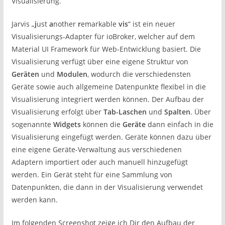
Visualisierung.
Jarvis „
j
ust
a
nother
r
emarkable
vis
“ ist ein neuer
Visualisierungs-Adapter für ioBroker, welcher auf dem
Material UI Framework für Web-Entwicklung basiert. Die
Visualisierung verfügt über eine eigene Struktur von
Geräten
und
Modulen
, wodurch die verschiedensten
Geräte sowie auch allgemeine Datenpunkte flexibel in die
Visualisierung integriert werden können. Der Aufbau der
Visualisierung erfolgt über
Tab-Laschen
und
Spalten
. Über
sogenannte
Widgets
können die
Geräte
dann einfach in die
Visualisierung eingefügt werden. Geräte können dazu über
eine eigene Geräte-Verwaltung aus verschiedenen
Adaptern importiert oder auch manuell hinzugefügt
werden. Ein Gerät steht für eine Sammlung von
Datenpunkten, die dann in der Visualisierung verwendet
werden kann.
Im folgenden Screenshot zeige ich Dir den Aufbau der