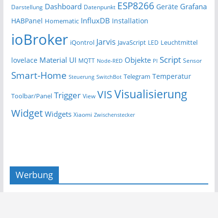
ESP8266
Dashboard
Grafana
Geräte
Darstellung
Datenpunkt
InfluxDB
HABPanel
Installation
Homematic
ioBroker
Jarvis
iQontrol
JavaScript
Leuchtmittel
LED
Script
Material UI
Objekte
lovelace
MQTT
Sensor
Node-RED
PI
Smart-Home
Temperatur
Telegram
Steuerung
SwitchBot
Visualisierung
VIS
Trigger
Toolbar/Panel
View
Widget
Widgets
Xiaomi
Zwischenstecker
Werbung