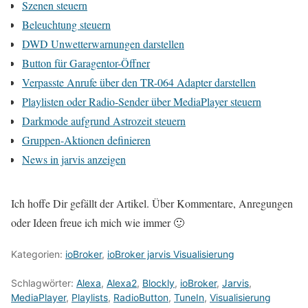
Szenen steuern
Beleuchtung steuern
DWD Unwetterwarnungen darstellen
Button für Garagentor-Öffner
Verpasste Anrufe über den TR-064 Adapter darstellen
Playlisten oder Radio-Sender über MediaPlayer steuern
Darkmode aufgrund Astrozeit steuern
Gruppen-Aktionen definieren
News in jarvis anzeigen
Ich hoffe Dir gefällt der Artikel. Über Kommentare, Anregungen
oder Ideen freue ich mich wie immer 🙂
Kategorien:
ioBroker
,
ioBroker jarvis Visualisierung
Schlagwörter:
Alexa
,
Alexa2
,
Blockly
,
ioBroker
,
Jarvis
,
MediaPlayer
,
Playlists
,
RadioButton
,
TuneIn
,
Visualisierung