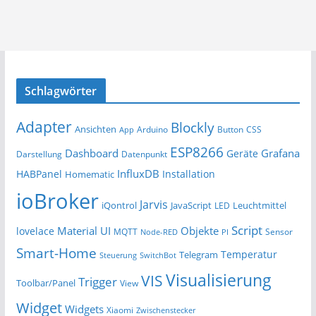
Schlagwörter
Adapter
Blockly
Ansichten
Arduino
Button
App
CSS
ESP8266
Dashboard
Grafana
Geräte
Darstellung
Datenpunkt
InfluxDB
HABPanel
Installation
Homematic
ioBroker
Jarvis
iQontrol
JavaScript
Leuchtmittel
LED
Script
Material UI
Objekte
lovelace
MQTT
Sensor
Node-RED
PI
Smart-Home
Temperatur
Telegram
Steuerung
SwitchBot
Visualisierung
VIS
Trigger
Toolbar/Panel
View
Widget
Widgets
Xiaomi
Zwischenstecker