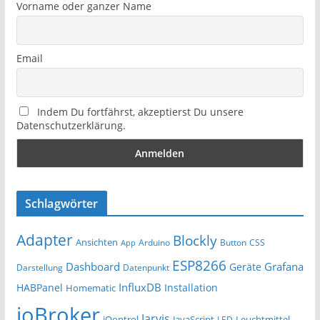
Vorname oder ganzer Name
Email
Indem Du fortfährst, akzeptierst Du unsere
Datenschutzerklärung.
Schlagwörter
Adapter
Blockly
Ansichten
Arduino
Button
App
CSS
ESP8266
Dashboard
Grafana
Geräte
Darstellung
Datenpunkt
InfluxDB
HABPanel
Installation
Homematic
ioBroker
Jarvis
iQontrol
JavaScript
Leuchtmittel
LED