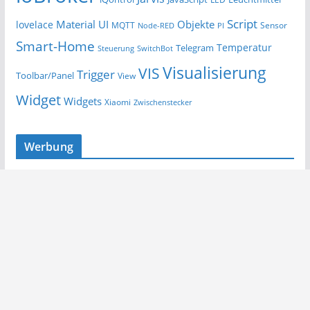
Script
Material UI
Objekte
lovelace
MQTT
Sensor
Node-RED
PI
Smart-Home
Temperatur
Telegram
Steuerung
SwitchBot
Visualisierung
VIS
Trigger
Toolbar/Panel
View
Widget
Widgets
Xiaomi
Zwischenstecker
Werbung