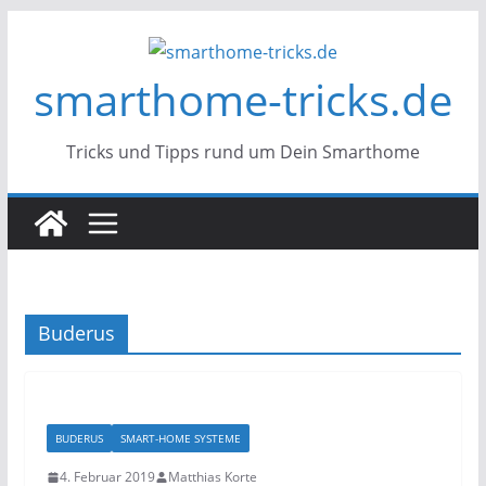
Zum
Inhalt
smarthome-tricks.de
springen
Tricks und Tipps rund um Dein Smarthome
Buderus
BUDERUS
SMART-HOME SYSTEME
4. Februar 2019
Matthias Korte