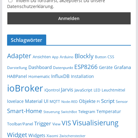
Indem Du fortfährst, akzeptierst Du unsere
Datenschutzerklärung.
Schlagwörter
Adapter
Blockly
Ansichten
Arduino
Button
App
CSS
ESP8266
Dashboard
Grafana
Geräte
Darstellung
Datenpunkt
InfluxDB
HABPanel
Installation
Homematic
ioBroker
Jarvis
iQontrol
JavaScript
Leuchtmittel
LED
Script
Material UI
Objekte
lovelace
MQTT
Sensor
Node-RED
PI
Smart-Home
Temperatur
Telegram
Steuerung
SwitchBot
Visualisierung
VIS
Trigger
Toolbar/Panel
View
Widget
Widgets
Xiaomi
Zwischenstecker