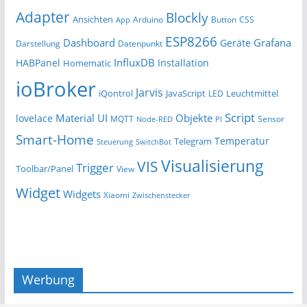
Adapter
Blockly
Ansichten
Arduino
Button
App
CSS
ESP8266
Dashboard
Grafana
Geräte
Darstellung
Datenpunkt
InfluxDB
HABPanel
Installation
Homematic
ioBroker
Jarvis
iQontrol
JavaScript
Leuchtmittel
LED
Script
Material UI
Objekte
lovelace
MQTT
Sensor
Node-RED
PI
Smart-Home
Temperatur
Telegram
Steuerung
SwitchBot
Visualisierung
VIS
Trigger
Toolbar/Panel
View
Widget
Widgets
Xiaomi
Zwischenstecker
Werbung