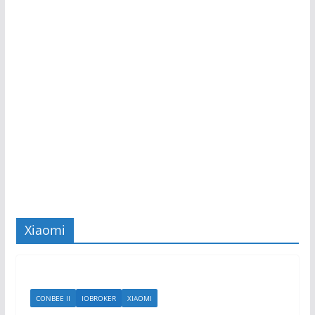
Xiaomi
CONBEE II
IOBROKER
XIAOMI