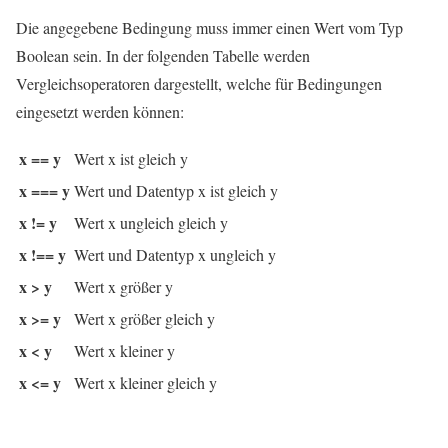
Die angegebene Bedingung muss immer einen Wert vom Typ
Boolean sein. In der folgenden Tabelle werden
Vergleichsoperatoren dargestellt, welche für Bedingungen
eingesetzt werden können:
x == y
Wert x ist gleich y
x === y
Wert und Datentyp x ist gleich y
x != y
Wert x ungleich gleich y
x !== y
Wert und Datentyp x ungleich y
x > y
Wert x größer y
x >= y
Wert x größer gleich y
x < y
Wert x kleiner y
x <= y
Wert x kleiner gleich y