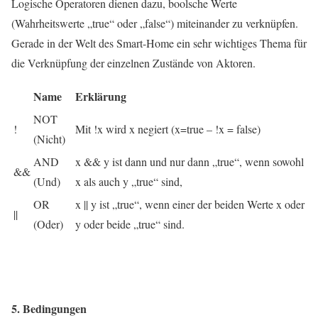
Logische Operatoren dienen dazu, boolsche Werte
(Wahrheitswerte „true“ oder „false“) miteinander zu verknüpfen.
Gerade in der Welt des Smart-Home ein sehr wichtiges Thema für
die Verknüpfung der einzelnen Zustände von Aktoren.
Name
Erklärung
NOT
!
Mit !x wird x negiert (x=true – !x = false)
(Nicht)
AND
x && y ist dann und nur dann „true“, wenn sowohl
&&
(Und)
x als auch y „true“ sind,
OR
x || y ist „true“, wenn einer der beiden Werte x oder
||
(Oder)
y oder beide „true“ sind.
5. Bedingungen