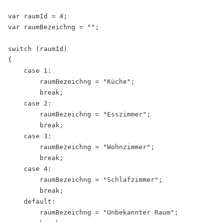
var raumId = 4;

var raumBezeichng = "";

switch (raumId)

{

    case 1:

        raumBezeichng = "Küche";

        break;

    case 2:

        raumBezeichng = "Esszimmer";

        break;

    case 3:

        raumBezeichng = "Wohnzimmer";

        break;        

    case 4:

        raumBezeichng = "Schlafzimmer";

        break;

    default:

        raumBezeichng = "Unbekannter Raum";
