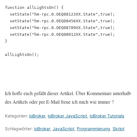
function allLightsOn() {

  setState("hm-rpc.0.OEQ08123XX.State",true);

  setState("hm-rpc.0.OEQ08456XX.State",true);

  setState("hm-rpc.0.OEQ08789XX.State",true);

  setState("hm-rpc.0.OEQ08012XX.State",true);

}

Ich hoffe euch gefällt dieser Artikel. Über Kommentare unterhalb
des Artikels oder per E-Mail freue ich mich wie immer ?
Kategorien:
ioBroker
,
ioBroker JavaScript
,
ioBroker Tutorials
Schlagwörter:
ioBroker
,
JavaScript
,
Programmierung
,
Skript