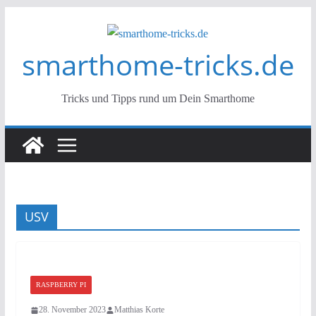
Zum
Inhalt
smarthome-tricks.de
springen
Tricks und Tipps rund um Dein Smarthome
USV
RASPBERRY PI
28. November 2023
Matthias Korte