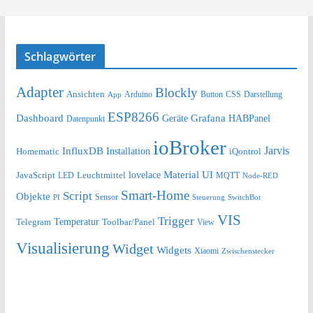
Schlagwörter
Adapter
Blockly
Ansichten
Arduino
Button
Darstellung
App
CSS
ESP8266
Dashboard
Grafana
Geräte
HABPanel
Datenpunkt
ioBroker
Jarvis
InfluxDB
Installation
Homematic
iQontrol
lovelace
Material UI
JavaScript
Leuchtmittel
LED
MQTT
Node-RED
Smart-Home
Script
Objekte
Sensor
Steuerung
SwitchBot
PI
VIS
Trigger
Telegram
Temperatur
Toolbar/Panel
View
Visualisierung
Widget
Widgets
Xiaomi
Zwischenstecker