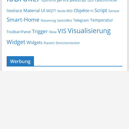
iQontrol
JavaScript
Leuchtmittel
LED
Script
Material UI
Objekte
lovelace
MQTT
Sensor
Node-RED
PI
Smart-Home
Temperatur
Telegram
Steuerung
SwitchBot
Visualisierung
VIS
Trigger
Toolbar/Panel
View
Widget
Widgets
Xiaomi
Zwischenstecker
Werbung