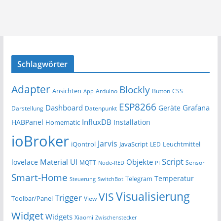
Schlagwörter
Adapter
Blockly
Ansichten
Arduino
Button
App
CSS
ESP8266
Dashboard
Grafana
Geräte
Darstellung
Datenpunkt
InfluxDB
HABPanel
Installation
Homematic
ioBroker
Jarvis
iQontrol
JavaScript
Leuchtmittel
LED
Script
Material UI
Objekte
lovelace
MQTT
Sensor
Node-RED
PI
Smart-Home
Temperatur
Telegram
Steuerung
SwitchBot
Visualisierung
VIS
Trigger
Toolbar/Panel
View
Widget
Widgets
Xiaomi
Zwischenstecker