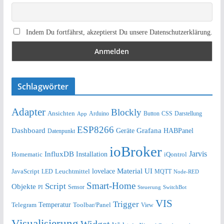
Indem Du fortfährst, akzeptierst Du unsere Datenschutzerklärung.
Schlagwörter
Adapter
Blockly
Ansichten
Arduino
Button
Darstellung
App
CSS
ESP8266
Dashboard
Grafana
Geräte
HABPanel
Datenpunkt
ioBroker
Jarvis
InfluxDB
Installation
Homematic
iQontrol
lovelace
Material UI
JavaScript
Leuchtmittel
LED
MQTT
Node-RED
Smart-Home
Script
Objekte
Sensor
Steuerung
SwitchBot
PI
VIS
Trigger
Telegram
Temperatur
Toolbar/Panel
View
Visualisierung