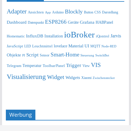
Adapter
Blockly
Ansichten
Arduino
Button
Darstellung
App
CSS
ESP8266
Dashboard
Grafana
Geräte
HABPanel
Datenpunkt
ioBroker
Jarvis
InfluxDB
Installation
Homematic
iQontrol
lovelace
Material UI
JavaScript
Leuchtmittel
LED
MQTT
Node-RED
Smart-Home
Script
Objekte
Sensor
Steuerung
SwitchBot
PI
VIS
Trigger
Telegram
Temperatur
Toolbar/Panel
View
Visualisierung
Widget
Widgets
Xiaomi
Zwischenstecker
Werbung