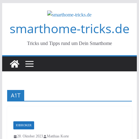
Zum
Inhalt
smarthome-tricks.de
springen
Tricks und Tipps rund um Dein Smarthome
A1T
IOBROKER
28. Oktober 2023
Matthias Korte