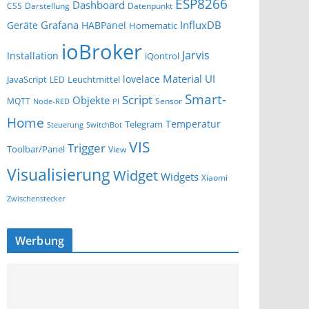
ESP8266
Dashboard
Darstellung
Datenpunkt
CSS
Grafana
InfluxDB
Geräte
HABPanel
Homematic
ioBroker
Jarvis
Installation
iQontrol
Material UI
lovelace
JavaScript
Leuchtmittel
LED
Smart-
Script
Objekte
MQTT
Sensor
Node-RED
PI
Home
Temperatur
Telegram
Steuerung
SwitchBot
VIS
Trigger
Toolbar/Panel
View
Visualisierung
Widget
Widgets
Xiaomi
Zwischenstecker
Werbung