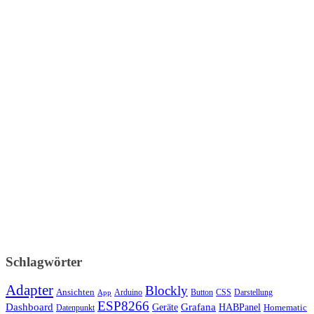
Schlagwörter
Adapter
Blockly
Ansichten
Arduino
Button
Darstellung
App
CSS
ESP8266
Dashboard
Grafana
Geräte
HABPanel
Homematic
Datenpunkt