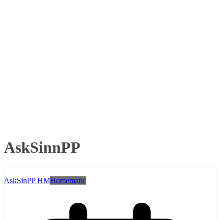
AskSinnPP
AskSinPP HM
Homematic