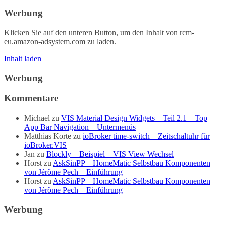
Werbung
Klicken Sie auf den unteren Button, um den Inhalt von rcm-
eu.amazon-adsystem.com zu laden.
Inhalt laden
Werbung
Kommentare
Michael
zu
VIS Material Design Widgets – Teil 2.1 – Top
App Bar Navigation – Untermenüs
Matthias Korte
zu
ioBroker time-switch – Zeitschaltuhr für
ioBroker.VIS
Jan
zu
Blockly – Beispiel – VIS View Wechsel
Horst
zu
AskSinPP – HomeMatic Selbstbau Komponenten
von Jérôme Pech – Einführung
Horst
zu
AskSinPP – HomeMatic Selbstbau Komponenten
von Jérôme Pech – Einführung
Werbung