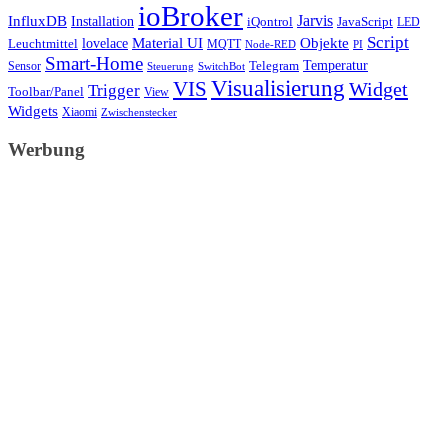
ioBroker
Jarvis
InfluxDB
Installation
iQontrol
JavaScript
LED
Script
Objekte
lovelace
Material UI
Leuchtmittel
MQTT
Node-RED
PI
Smart-Home
Telegram
Temperatur
Sensor
Steuerung
SwitchBot
Visualisierung
VIS
Widget
Trigger
Toolbar/Panel
View
Widgets
Xiaomi
Zwischenstecker
Werbung