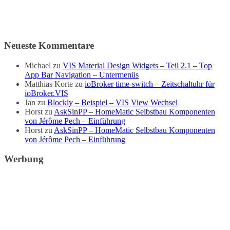
Neueste Kommentare
Michael
zu
VIS Material Design Widgets – Teil 2.1 – Top
App Bar Navigation – Untermenüs
Matthias Korte
zu
ioBroker time-switch – Zeitschaltuhr für
ioBroker.VIS
Jan
zu
Blockly – Beispiel – VIS View Wechsel
Horst
zu
AskSinPP – HomeMatic Selbstbau Komponenten
von Jérôme Pech – Einführung
Horst
zu
AskSinPP – HomeMatic Selbstbau Komponenten
von Jérôme Pech – Einführung
Werbung