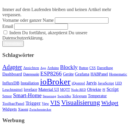
Immer auf dem Laufenden bleiben und keinen Artikel mehr
verpassen.
Vorname oder ganzer Name
Email
Indem Du fortfährst, akzeptierst Du unsere
Datenschutzerklärung.
Schlagwörter
Adapter
Blockly
Ansichten
Arduino
Button
Darstellung
App
CSS
ESP8266
Dashboard
Grafana
Geräte
HABPanel
Homematic
Datenpunkt
ioBroker
Jarvis
InfluxDB
Installation
iQontrol
JavaScript
LED
Script
Objekte
lovelace
Material UI
Leuchtmittel
MQTT
Node-RED
PI
Smart-Home
Telegram
Temperatur
Sensor
Steuerung
SwitchBot
Visualisierung
VIS
Widget
Trigger
Toolbar/Panel
View
Widgets
Xiaomi
Zwischenstecker
Werbung