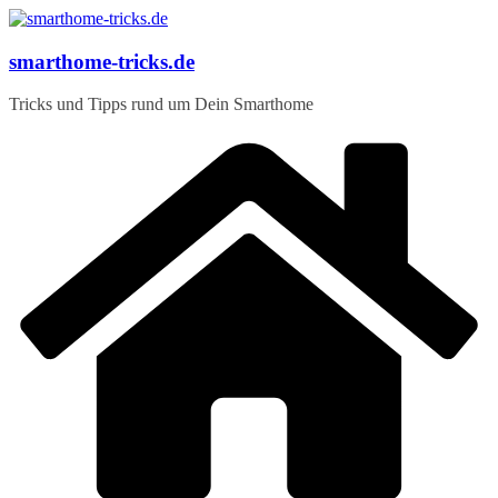
Zum
Inhalt
springen
smarthome-tricks.de
Tricks und Tipps rund um Dein Smarthome