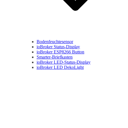
Bodenfeuchtesensor
ioBroker Status-Display
ioBroker ESP8266 Button
Smarter-Briefkasten
ioBroker LED-Status-Display
ioBroker LED DekoLight