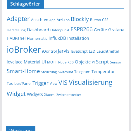
Schlagwörter
Adapter
Blockly
Ansichten
Arduino
Button
App
CSS
ESP8266
Dashboard
Grafana
Geräte
Darstellung
Datenpunkt
InfluxDB
HABPanel
Installation
Homematic
ioBroker
Jarvis
iQontrol
JavaScript
Leuchtmittel
LED
Script
Material UI
Objekte
lovelace
MQTT
Sensor
Node-RED
PI
Smart-Home
Temperatur
Telegram
Steuerung
SwitchBot
Visualisierung
VIS
Trigger
Toolbar/Panel
View
Widget
Widgets
Xiaomi
Zwischenstecker
Werbung