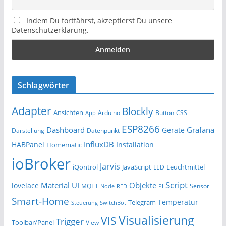
Indem Du fortfährst, akzeptierst Du unsere
Datenschutzerklärung.
Schlagwörter
Adapter
Blockly
Ansichten
Arduino
Button
App
CSS
ESP8266
Dashboard
Grafana
Geräte
Darstellung
Datenpunkt
InfluxDB
HABPanel
Installation
Homematic
ioBroker
Jarvis
iQontrol
JavaScript
Leuchtmittel
LED
Script
Material UI
Objekte
lovelace
MQTT
Sensor
Node-RED
PI
Smart-Home
Temperatur
Telegram
Steuerung
SwitchBot
Visualisierung
VIS
Trigger
Toolbar/Panel
View