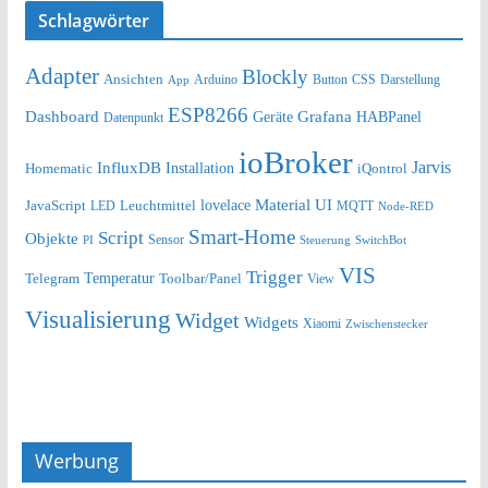
Schlagwörter
Adapter
Blockly
Ansichten
Arduino
Button
Darstellung
App
CSS
ESP8266
Dashboard
Grafana
Geräte
HABPanel
Datenpunkt
ioBroker
Jarvis
InfluxDB
Installation
Homematic
iQontrol
lovelace
Material UI
JavaScript
Leuchtmittel
LED
MQTT
Node-RED
Smart-Home
Script
Objekte
Sensor
Steuerung
SwitchBot
PI
VIS
Trigger
Telegram
Temperatur
Toolbar/Panel
View
Visualisierung
Widget
Widgets
Xiaomi
Zwischenstecker
Werbung