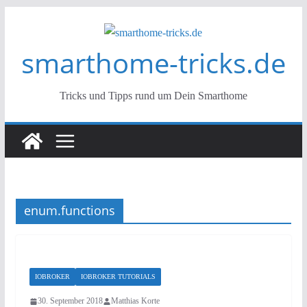
Zum
Inhalt
smarthome-tricks.de
springen
Tricks und Tipps rund um Dein Smarthome
enum.functions
IOBROKER
IOBROKER TUTORIALS
30. September 2018
Matthias Korte