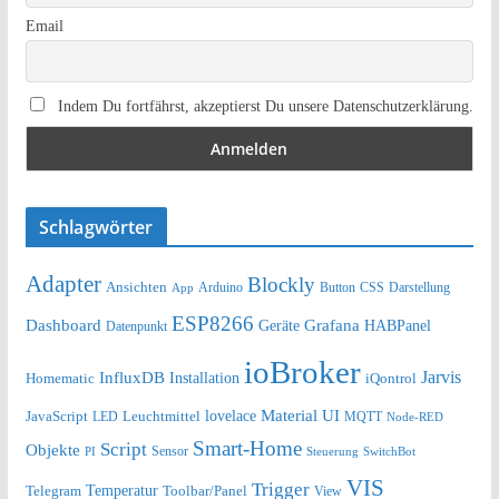
Email
Indem Du fortfährst, akzeptierst Du unsere Datenschutzerklärung.
Schlagwörter
Adapter
Blockly
Ansichten
Arduino
Button
Darstellung
App
CSS
ESP8266
Dashboard
Grafana
Geräte
HABPanel
Datenpunkt
ioBroker
Jarvis
InfluxDB
Installation
Homematic
iQontrol
lovelace
Material UI
JavaScript
Leuchtmittel
LED
MQTT
Node-RED
Smart-Home
Script
Objekte
Sensor
Steuerung
SwitchBot
PI
VIS
Trigger
Telegram
Temperatur
Toolbar/Panel
View