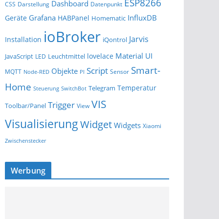
ESP8266
Dashboard
Darstellung
Datenpunkt
CSS
Grafana
InfluxDB
Geräte
HABPanel
Homematic
ioBroker
Jarvis
Installation
iQontrol
Material UI
lovelace
JavaScript
Leuchtmittel
LED
Smart-
Script
Objekte
MQTT
Sensor
Node-RED
PI
Home
Temperatur
Telegram
Steuerung
SwitchBot
VIS
Trigger
Toolbar/Panel
View
Visualisierung
Widget
Widgets
Xiaomi
Zwischenstecker
Werbung