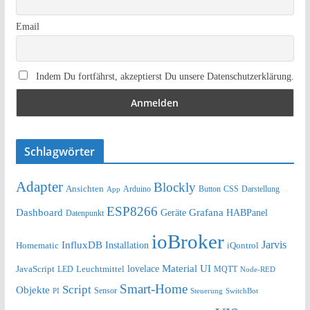
Email
Indem Du fortfährst, akzeptierst Du unsere Datenschutzerklärung.
Schlagwörter
Adapter
Blockly
Ansichten
Arduino
Button
Darstellung
App
CSS
ESP8266
Dashboard
Grafana
Geräte
HABPanel
Datenpunkt
ioBroker
Jarvis
InfluxDB
Installation
Homematic
iQontrol
lovelace
Material UI
JavaScript
Leuchtmittel
LED
MQTT
Node-RED
Smart-Home
Script
Objekte
Sensor
Steuerung
SwitchBot
PI