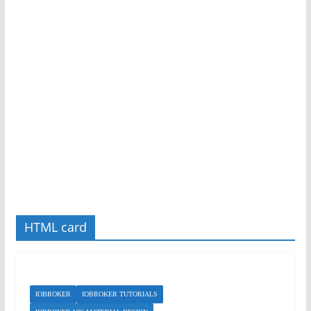
HTML card
IOBROKER
IOBROKER TUTORIALS