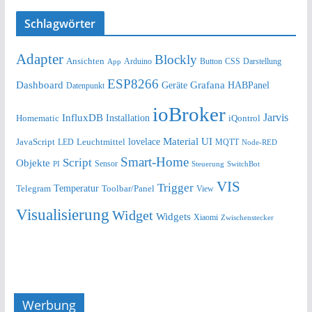
Schlagwörter
Adapter
Blockly
Ansichten
Arduino
Button
Darstellung
App
CSS
ESP8266
Dashboard
Grafana
Geräte
HABPanel
Datenpunkt
ioBroker
Jarvis
InfluxDB
Installation
Homematic
iQontrol
lovelace
Material UI
JavaScript
Leuchtmittel
LED
MQTT
Node-RED
Smart-Home
Script
Objekte
Sensor
Steuerung
SwitchBot
PI
VIS
Trigger
Telegram
Temperatur
Toolbar/Panel
View
Visualisierung
Widget
Widgets
Xiaomi
Zwischenstecker
Werbung