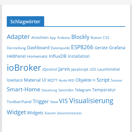
Schlagwörter
Adapter
Blockly
Ansichten
Arduino
Button
App
CSS
ESP8266
Dashboard
Grafana
Geräte
Darstellung
Datenpunkt
InfluxDB
HABPanel
Installation
Homematic
ioBroker
Jarvis
iQontrol
JavaScript
Leuchtmittel
LED
Script
Material UI
Objekte
lovelace
MQTT
Sensor
Node-RED
PI
Smart-Home
Temperatur
Telegram
Steuerung
SwitchBot
Visualisierung
VIS
Trigger
Toolbar/Panel
View
Widget
Widgets
Xiaomi
Zwischenstecker