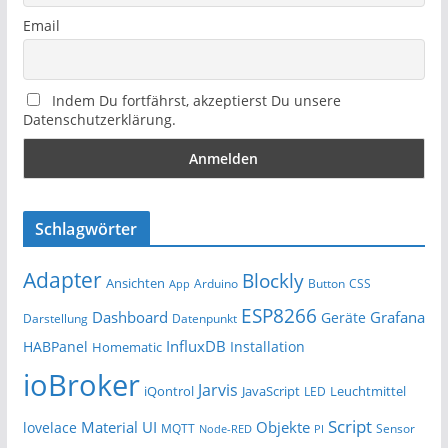
Email
Indem Du fortfährst, akzeptierst Du unsere
Datenschutzerklärung.
Schlagwörter
Adapter
Blockly
Ansichten
Arduino
Button
App
CSS
ESP8266
Dashboard
Grafana
Geräte
Darstellung
Datenpunkt
InfluxDB
HABPanel
Installation
Homematic
ioBroker
Jarvis
iQontrol
JavaScript
Leuchtmittel
LED
Script
Material UI
Objekte
lovelace
MQTT
Sensor
Node-RED
PI