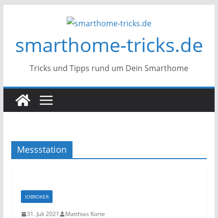
Zum
Inhalt
smarthome-tricks.de
springen
Tricks und Tipps rund um Dein Smarthome
Messstation
IOBROKER
31. Juli 2021
Matthias Korte