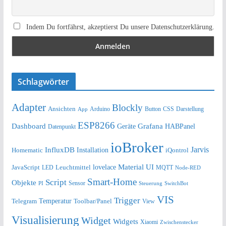
Indem Du fortfährst, akzeptierst Du unsere Datenschutzerklärung.
Schlagwörter
Adapter
Blockly
Ansichten
Arduino
Button
Darstellung
App
CSS
ESP8266
Dashboard
Grafana
Geräte
HABPanel
Datenpunkt
ioBroker
Jarvis
InfluxDB
Installation
Homematic
iQontrol
lovelace
Material UI
JavaScript
Leuchtmittel
LED
MQTT
Node-RED
Smart-Home
Script
Objekte
Sensor
Steuerung
SwitchBot
PI
VIS
Trigger
Telegram
Temperatur
Toolbar/Panel
View
Visualisierung
Widget
Widgets
Xiaomi
Zwischenstecker