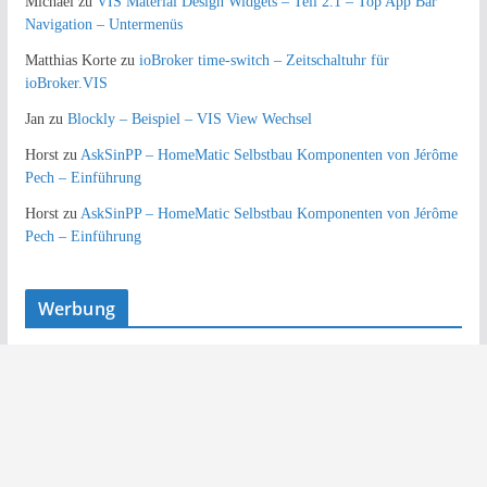
Michael
zu
VIS Material Design Widgets – Teil 2.1 – Top App Bar
Navigation – Untermenüs
Matthias Korte
zu
ioBroker time-switch – Zeitschaltuhr für
ioBroker.VIS
Jan
zu
Blockly – Beispiel – VIS View Wechsel
Horst
zu
AskSinPP – HomeMatic Selbstbau Komponenten von Jérôme
Pech – Einführung
Horst
zu
AskSinPP – HomeMatic Selbstbau Komponenten von Jérôme
Pech – Einführung
Werbung