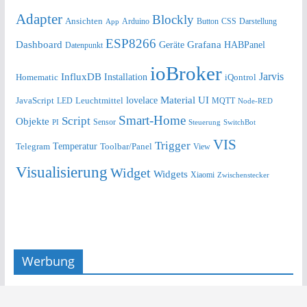
Adapter
Blockly
Ansichten
Arduino
Button
Darstellung
App
CSS
ESP8266
Dashboard
Grafana
Geräte
HABPanel
Datenpunkt
ioBroker
Jarvis
InfluxDB
Installation
Homematic
iQontrol
lovelace
Material UI
JavaScript
Leuchtmittel
LED
MQTT
Node-RED
Smart-Home
Script
Objekte
Sensor
Steuerung
SwitchBot
PI
VIS
Trigger
Telegram
Temperatur
Toolbar/Panel
View
Visualisierung
Widget
Widgets
Xiaomi
Zwischenstecker
Werbung