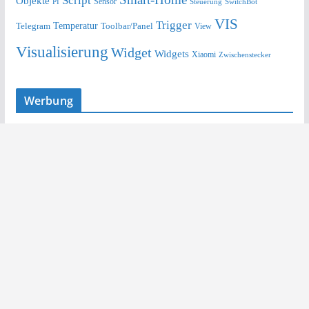
Script
Objekte
Sensor
Steuerung
SwitchBot
PI
VIS
Trigger
Telegram
Temperatur
Toolbar/Panel
View
Visualisierung
Widget
Widgets
Xiaomi
Zwischenstecker
Werbung