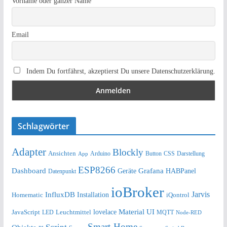
Vorname oder ganzer Name
Email
Indem Du fortfährst, akzeptierst Du unsere Datenschutzerklärung.
Schlagwörter
Adapter
Blockly
Ansichten
Arduino
Button
Darstellung
App
CSS
ESP8266
Dashboard
Grafana
Geräte
HABPanel
Datenpunkt
ioBroker
Jarvis
InfluxDB
Installation
Homematic
iQontrol
lovelace
Material UI
JavaScript
Leuchtmittel
LED
MQTT
Node-RED
Smart-Home