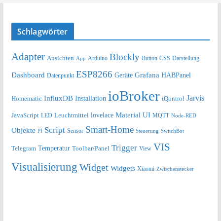
Schlagwörter
Adapter
Blockly
Ansichten
Arduino
Button
Darstellung
App
CSS
ESP8266
Dashboard
Grafana
Geräte
HABPanel
Datenpunkt
ioBroker
Jarvis
InfluxDB
Installation
Homematic
iQontrol
lovelace
Material UI
JavaScript
Leuchtmittel
LED
MQTT
Node-RED
Smart-Home
Script
Objekte
Sensor
Steuerung
SwitchBot
PI
VIS
Trigger
Telegram
Temperatur
Toolbar/Panel
View
Visualisierung
Widget
Widgets
Xiaomi
Zwischenstecker