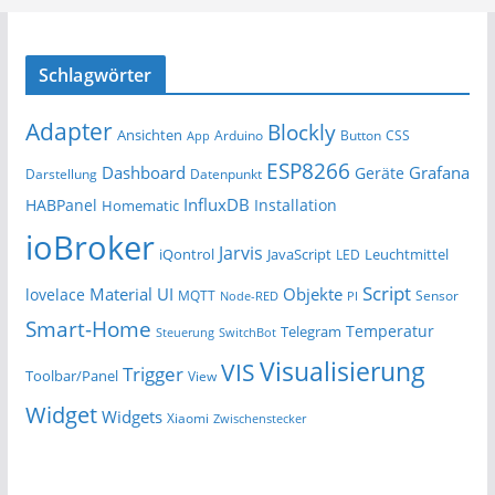
Schlagwörter
Adapter
Blockly
Ansichten
Arduino
Button
App
CSS
ESP8266
Dashboard
Grafana
Geräte
Darstellung
Datenpunkt
InfluxDB
HABPanel
Installation
Homematic
ioBroker
Jarvis
iQontrol
JavaScript
Leuchtmittel
LED
Script
Material UI
Objekte
lovelace
MQTT
Sensor
Node-RED
PI
Smart-Home
Temperatur
Telegram
Steuerung
SwitchBot
Visualisierung
VIS
Trigger
Toolbar/Panel
View
Widget
Widgets
Xiaomi
Zwischenstecker