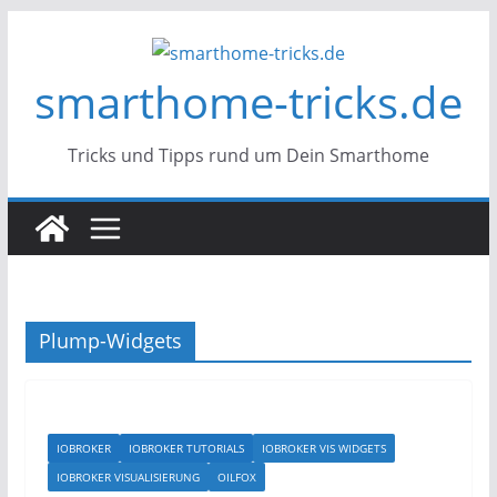
Zum
Inhalt
smarthome-tricks.de
springen
Tricks und Tipps rund um Dein Smarthome
Plump-Widgets
IOBROKER
IOBROKER TUTORIALS
IOBROKER VIS WIDGETS
IOBROKER VISUALISIERUNG
OILFOX