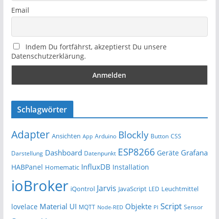
Email
Indem Du fortfährst, akzeptierst Du unsere
Datenschutzerklärung.
Schlagwörter
Adapter
Blockly
Ansichten
Arduino
Button
App
CSS
ESP8266
Dashboard
Grafana
Geräte
Darstellung
Datenpunkt
InfluxDB
HABPanel
Installation
Homematic
ioBroker
Jarvis
iQontrol
JavaScript
Leuchtmittel
LED
Script
Material UI
Objekte
lovelace
MQTT
Sensor
Node-RED
PI