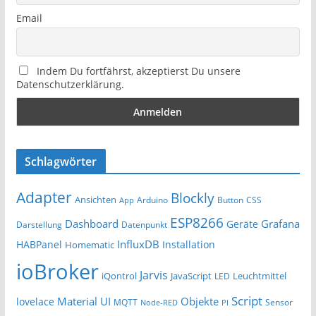
Email
Indem Du fortfährst, akzeptierst Du unsere
Datenschutzerklärung.
Schlagwörter
Adapter
Blockly
Ansichten
Arduino
Button
App
CSS
ESP8266
Dashboard
Grafana
Geräte
Darstellung
Datenpunkt
InfluxDB
HABPanel
Installation
Homematic
ioBroker
Jarvis
iQontrol
JavaScript
Leuchtmittel
LED
Script
Material UI
Objekte
lovelace
MQTT
Sensor
Node-RED
PI