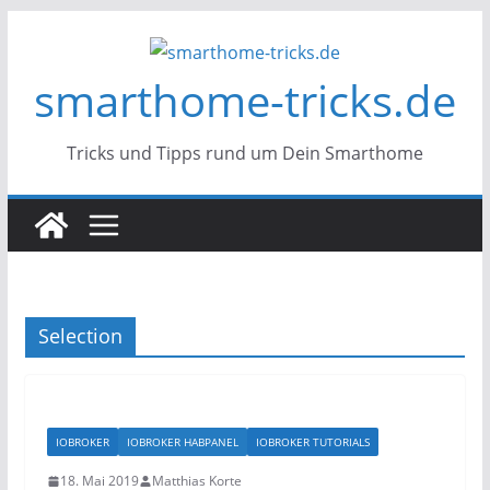
Zum
Inhalt
smarthome-tricks.de
springen
Tricks und Tipps rund um Dein Smarthome
Selection
IOBROKER
IOBROKER HABPANEL
IOBROKER TUTORIALS
18. Mai 2019
Matthias Korte