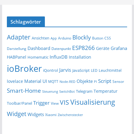
Schlagwörter
Adapter
Blockly
Ansichten
Arduino
Button
App
CSS
ESP8266
Dashboard
Grafana
Geräte
Darstellung
Datenpunkt
InfluxDB
HABPanel
Installation
Homematic
ioBroker
Jarvis
iQontrol
JavaScript
Leuchtmittel
LED
Script
Material UI
Objekte
lovelace
MQTT
Sensor
Node-RED
PI
Smart-Home
Temperatur
Telegram
Steuerung
SwitchBot
Visualisierung
VIS
Trigger
Toolbar/Panel
View
Widget
Widgets
Xiaomi
Zwischenstecker