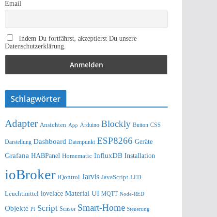
Email
Indem Du fortfährst, akzeptierst Du unsere
Datenschutzerklärung.
Schlagwörter
Adapter
Blockly
Ansichten
Arduino
Button
App
CSS
ESP8266
Dashboard
Geräte
Darstellung
Datenpunkt
Grafana
InfluxDB
Installation
HABPanel
Homematic
ioBroker
Jarvis
iQontrol
JavaScript
LED
lovelace
Material UI
Leuchtmittel
MQTT
Node-RED
Smart-Home
Script
Objekte
Sensor
Steuerung
PI