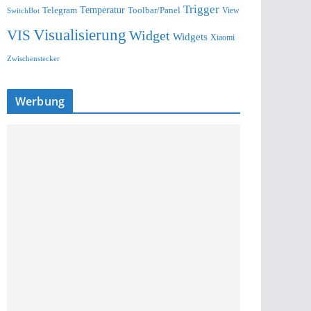
Trigger
Telegram
Temperatur
Toolbar/Panel
SwitchBot
View
Visualisierung
VIS
Widget
Widgets
Xiaomi
Zwischenstecker
Werbung