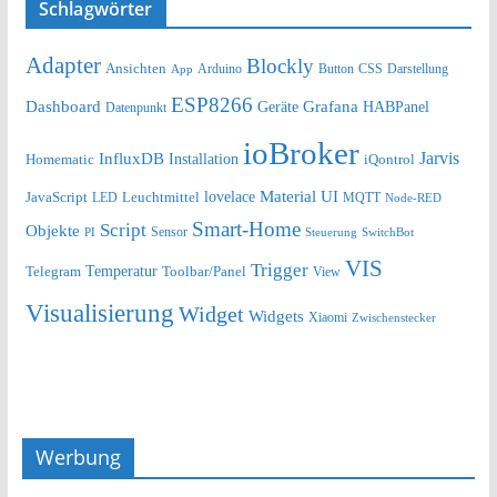
Schlagwörter
Adapter
Blockly
Ansichten
Arduino
Button
Darstellung
App
CSS
ESP8266
Dashboard
Grafana
Geräte
HABPanel
Datenpunkt
ioBroker
Jarvis
InfluxDB
Installation
Homematic
iQontrol
lovelace
Material UI
JavaScript
Leuchtmittel
LED
MQTT
Node-RED
Smart-Home
Script
Objekte
Sensor
Steuerung
SwitchBot
PI
VIS
Trigger
Telegram
Temperatur
Toolbar/Panel
View
Visualisierung
Widget
Widgets
Xiaomi
Zwischenstecker
Werbung