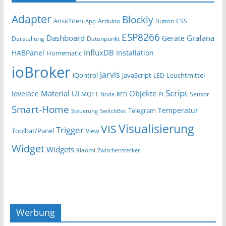
Adapter
Blockly
Ansichten
Arduino
Button
App
CSS
ESP8266
Dashboard
Grafana
Geräte
Darstellung
Datenpunkt
InfluxDB
HABPanel
Installation
Homematic
ioBroker
Jarvis
iQontrol
JavaScript
Leuchtmittel
LED
Script
Material UI
Objekte
lovelace
MQTT
Sensor
Node-RED
PI
Smart-Home
Temperatur
Telegram
Steuerung
SwitchBot
Visualisierung
VIS
Trigger
Toolbar/Panel
View
Widget
Widgets
Xiaomi
Zwischenstecker
Werbung