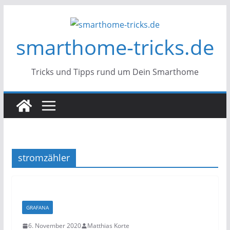
Zum
Inhalt
smarthome-tricks.de
springen
Tricks und Tipps rund um Dein Smarthome
stromzähler
GRAFANA
6. November 2020
Matthias Korte