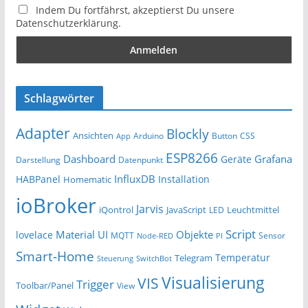
Indem Du fortfährst, akzeptierst Du unsere
Datenschutzerklärung.
Schlagwörter
Adapter
Blockly
Ansichten
Arduino
Button
App
CSS
ESP8266
Dashboard
Grafana
Geräte
Darstellung
Datenpunkt
InfluxDB
HABPanel
Installation
Homematic
ioBroker
Jarvis
iQontrol
JavaScript
Leuchtmittel
LED
Script
Material UI
Objekte
lovelace
MQTT
Sensor
Node-RED
PI
Smart-Home
Temperatur
Telegram
Steuerung
SwitchBot
Visualisierung
VIS
Trigger
Toolbar/Panel
View