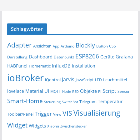
Schlagwörter
Adapter
Blockly
Ansichten
Arduino
Button
App
CSS
ESP8266
Dashboard
Grafana
Geräte
Darstellung
Datenpunkt
InfluxDB
HABPanel
Installation
Homematic
ioBroker
Jarvis
iQontrol
JavaScript
Leuchtmittel
LED
Script
Material UI
Objekte
lovelace
MQTT
Sensor
Node-RED
PI
Smart-Home
Temperatur
Telegram
Steuerung
SwitchBot
Visualisierung
VIS
Trigger
Toolbar/Panel
View
Widget
Widgets
Xiaomi
Zwischenstecker