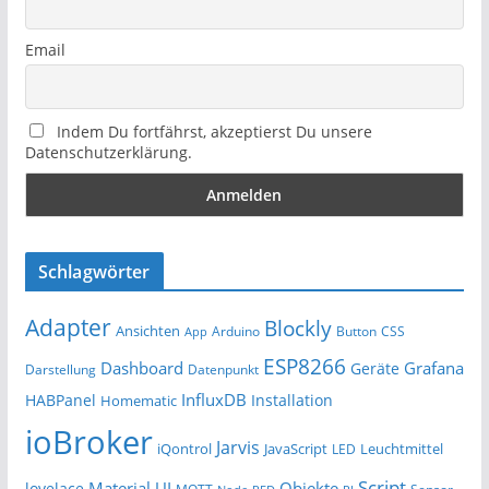
Email
Indem Du fortfährst, akzeptierst Du unsere
Datenschutzerklärung.
Schlagwörter
Adapter
Blockly
Ansichten
Arduino
Button
App
CSS
ESP8266
Dashboard
Grafana
Geräte
Darstellung
Datenpunkt
InfluxDB
HABPanel
Installation
Homematic
ioBroker
Jarvis
iQontrol
JavaScript
Leuchtmittel
LED
Script
Material UI
Objekte
lovelace