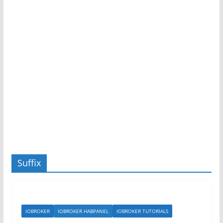
Suffix
IOBROKER
IOBROKER HABPANEL
IOBROKER TUTORIALS