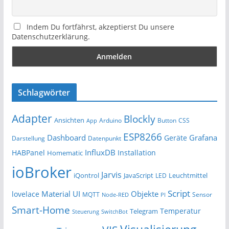
Indem Du fortfährst, akzeptierst Du unsere
Datenschutzerklärung.
Schlagwörter
Adapter
Blockly
Ansichten
Arduino
Button
App
CSS
ESP8266
Dashboard
Grafana
Geräte
Darstellung
Datenpunkt
InfluxDB
HABPanel
Installation
Homematic
ioBroker
Jarvis
iQontrol
JavaScript
Leuchtmittel
LED
Script
Material UI
Objekte
lovelace
MQTT
Sensor
Node-RED
PI
Smart-Home
Temperatur
Telegram
Steuerung
SwitchBot