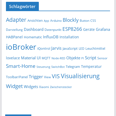
Schlagwörter
Adapter
Blockly
Ansichten
Arduino
Button
App
CSS
ESP8266
Dashboard
Grafana
Geräte
Darstellung
Datenpunkt
InfluxDB
HABPanel
Installation
Homematic
ioBroker
Jarvis
iQontrol
JavaScript
Leuchtmittel
LED
Script
Material UI
Objekte
lovelace
MQTT
Sensor
Node-RED
PI
Smart-Home
Temperatur
Telegram
Steuerung
SwitchBot
Visualisierung
VIS
Trigger
Toolbar/Panel
View
Widget
Widgets
Xiaomi
Zwischenstecker