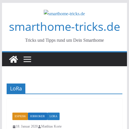
Zum
Inhalt
smarthome-tricks.de
springen
Tricks und Tipps rund um Dein Smarthome
LoRa
ESP8266
IOBROKER
LORA
18. Januar 2020
Matthias Korte