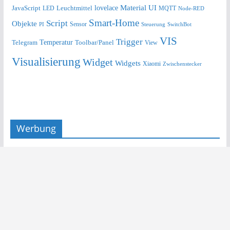
lovelace
Material UI
JavaScript
Leuchtmittel
LED
MQTT
Node-RED
Smart-Home
Script
Objekte
Sensor
Steuerung
SwitchBot
PI
VIS
Trigger
Telegram
Temperatur
Toolbar/Panel
View
Visualisierung
Widget
Widgets
Xiaomi
Zwischenstecker
Werbung