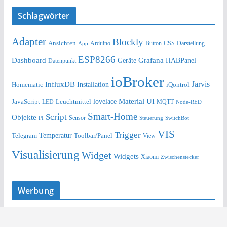
Schlagwörter
Adapter
Blockly
Ansichten
Arduino
Button
Darstellung
App
CSS
ESP8266
Dashboard
Grafana
Geräte
HABPanel
Datenpunkt
ioBroker
Jarvis
InfluxDB
Installation
Homematic
iQontrol
lovelace
Material UI
JavaScript
Leuchtmittel
LED
MQTT
Node-RED
Smart-Home
Script
Objekte
Sensor
Steuerung
SwitchBot
PI
VIS
Trigger
Telegram
Temperatur
Toolbar/Panel
View
Visualisierung
Widget
Widgets
Xiaomi
Zwischenstecker
Werbung