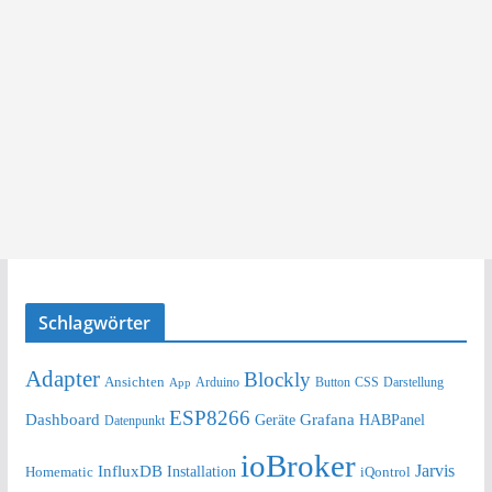
Schlagwörter
Adapter
Blockly
Ansichten
Arduino
Button
Darstellung
App
CSS
ESP8266
Dashboard
Grafana
Geräte
HABPanel
Datenpunkt
ioBroker
Jarvis
InfluxDB
Installation
Homematic
iQontrol