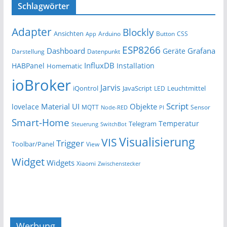
Schlagwörter
Adapter
Blockly
Ansichten
Arduino
Button
App
CSS
ESP8266
Dashboard
Grafana
Geräte
Darstellung
Datenpunkt
InfluxDB
HABPanel
Installation
Homematic
ioBroker
Jarvis
iQontrol
JavaScript
Leuchtmittel
LED
Script
Material UI
Objekte
lovelace
MQTT
Sensor
Node-RED
PI
Smart-Home
Temperatur
Telegram
Steuerung
SwitchBot
Visualisierung
VIS
Trigger
Toolbar/Panel
View
Widget
Widgets
Xiaomi
Zwischenstecker
Werbung