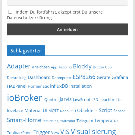
Indem Du fortfährst, akzeptierst Du unsere
Datenschutzerklärung.
Schlagwörter
Adapter
Blockly
Ansichten
Arduino
Button
App
CSS
ESP8266
Dashboard
Grafana
Geräte
Darstellung
Datenpunkt
InfluxDB
HABPanel
Installation
Homematic
ioBroker
Jarvis
iQontrol
JavaScript
Leuchtmittel
LED
Script
Material UI
Objekte
lovelace
MQTT
Sensor
Node-RED
PI
Smart-Home
Temperatur
Telegram
Steuerung
SwitchBot
Visualisierung
VIS
Trigger
Toolbar/Panel
View