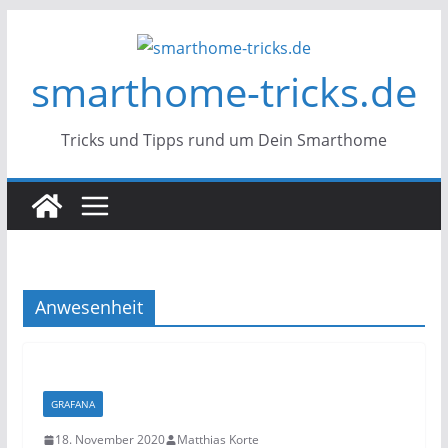
Zum
Inhalt
smarthome-tricks.de
springen
Tricks und Tipps rund um Dein Smarthome
Anwesenheit
GRAFANA
18. November 2020
Matthias Korte