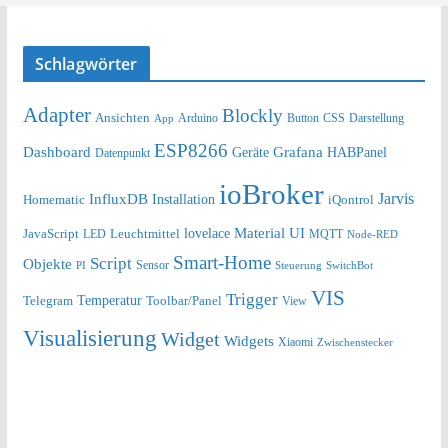
Schlagwörter
Adapter
Blockly
Ansichten
Arduino
Button
Darstellung
App
CSS
ESP8266
Dashboard
Grafana
Geräte
HABPanel
Datenpunkt
ioBroker
Jarvis
InfluxDB
Installation
Homematic
iQontrol
lovelace
Material UI
JavaScript
Leuchtmittel
LED
MQTT
Node-RED
Smart-Home
Script
Objekte
Sensor
Steuerung
SwitchBot
PI
VIS
Trigger
Telegram
Temperatur
Toolbar/Panel
View
Visualisierung
Widget
Widgets
Xiaomi
Zwischenstecker