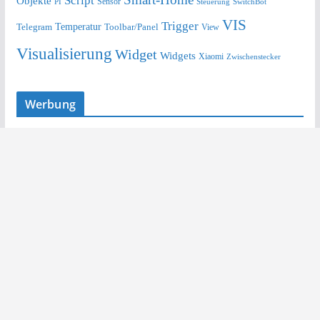
Script
Objekte
Sensor
Steuerung
SwitchBot
PI
VIS
Trigger
Telegram
Temperatur
Toolbar/Panel
View
Visualisierung
Widget
Widgets
Xiaomi
Zwischenstecker
Werbung