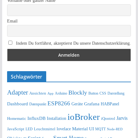
Vorname oder ganzer Name
Email
Indem Du fortfährst, akzeptierst Du unsere Datenschutzerklärung.
Schlagwörter
Adapter
Blockly
Ansichten
Arduino
Button
Darstellung
App
CSS
ESP8266
Dashboard
Grafana
Geräte
HABPanel
Datenpunkt
ioBroker
Jarvis
InfluxDB
Installation
Homematic
iQontrol
lovelace
Material UI
JavaScript
Leuchtmittel
LED
MQTT
Node-RED
Smart-Home