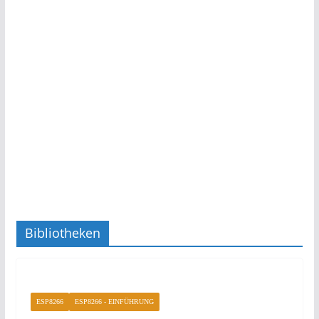
Bibliotheken
ESP8266
ESP8266 - EINFÜHRUNG