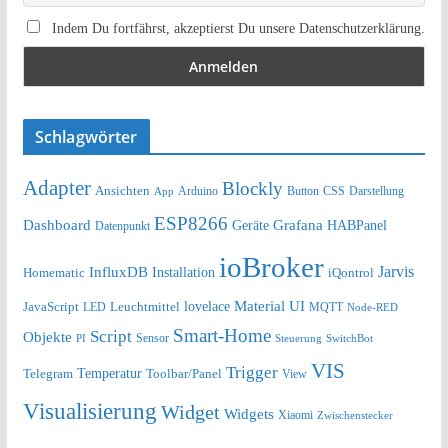
Indem Du fortfährst, akzeptierst Du unsere Datenschutzerklärung.
Schlagwörter
Adapter
Blockly
Ansichten
Arduino
Button
Darstellung
App
CSS
ESP8266
Dashboard
Grafana
Geräte
HABPanel
Datenpunkt
ioBroker
Jarvis
InfluxDB
Installation
Homematic
iQontrol
lovelace
Material UI
JavaScript
Leuchtmittel
LED
MQTT
Node-RED
Smart-Home
Script
Objekte
Sensor
Steuerung
SwitchBot
PI
VIS
Trigger
Telegram
Temperatur
Toolbar/Panel
View
Visualisierung
Widget
Widgets
Xiaomi
Zwischenstecker