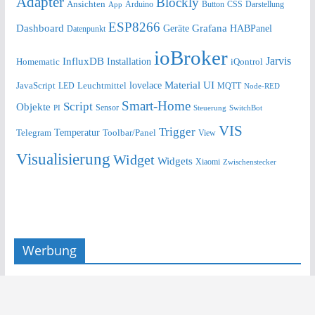
Adapter
Blockly
Ansichten
Arduino
Button
Darstellung
App
CSS
ESP8266
Dashboard
Grafana
Geräte
HABPanel
Datenpunkt
ioBroker
Jarvis
InfluxDB
Installation
Homematic
iQontrol
lovelace
Material UI
JavaScript
Leuchtmittel
LED
MQTT
Node-RED
Smart-Home
Script
Objekte
Sensor
Steuerung
SwitchBot
PI
VIS
Trigger
Telegram
Temperatur
Toolbar/Panel
View
Visualisierung
Widget
Widgets
Xiaomi
Zwischenstecker
Werbung