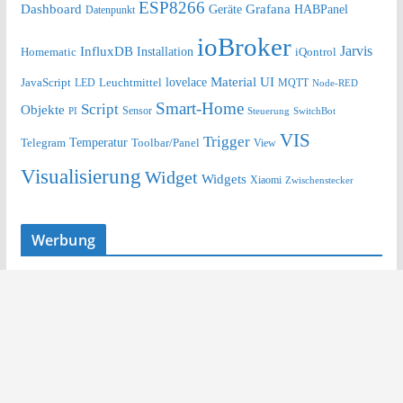
ESP8266
Dashboard
Grafana
Geräte
HABPanel
Datenpunkt
ioBroker
Jarvis
InfluxDB
Installation
Homematic
iQontrol
lovelace
Material UI
JavaScript
Leuchtmittel
LED
MQTT
Node-RED
Smart-Home
Script
Objekte
Sensor
Steuerung
SwitchBot
PI
VIS
Trigger
Telegram
Temperatur
Toolbar/Panel
View
Visualisierung
Widget
Widgets
Xiaomi
Zwischenstecker
Werbung