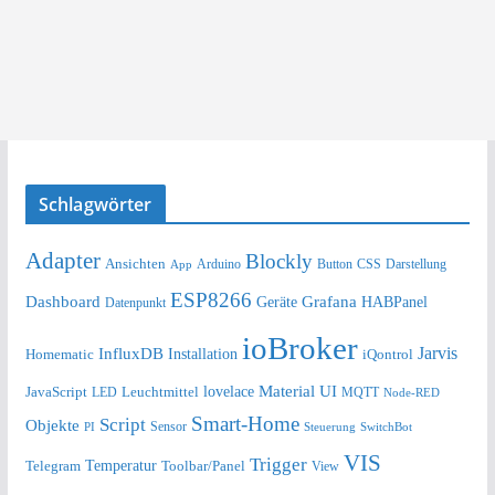
Schlagwörter
Adapter
Blockly
Ansichten
Arduino
Button
Darstellung
App
CSS
ESP8266
Dashboard
Grafana
Geräte
HABPanel
Datenpunkt
ioBroker
Jarvis
InfluxDB
Installation
Homematic
iQontrol
lovelace
Material UI
JavaScript
Leuchtmittel
LED
MQTT
Node-RED
Smart-Home
Script
Objekte
Sensor
Steuerung
SwitchBot
PI
VIS
Trigger
Telegram
Temperatur
Toolbar/Panel
View