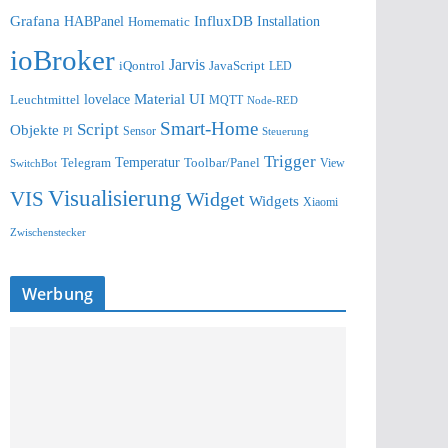
Grafana
InfluxDB
Installation
HABPanel
Homematic
ioBroker
Jarvis
iQontrol
JavaScript
LED
lovelace
Material UI
Leuchtmittel
MQTT
Node-RED
Smart-Home
Script
Objekte
Sensor
Steuerung
PI
Trigger
Telegram
Temperatur
Toolbar/Panel
SwitchBot
View
Visualisierung
VIS
Widget
Widgets
Xiaomi
Zwischenstecker
Werbung