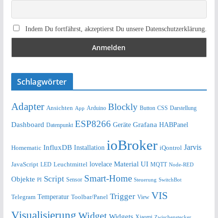
Indem Du fortfährst, akzeptierst Du unsere Datenschutzerklärung.
Schlagwörter
Adapter
Blockly
Ansichten
Arduino
Button
Darstellung
App
CSS
ESP8266
Dashboard
Grafana
Geräte
HABPanel
Datenpunkt
ioBroker
Jarvis
InfluxDB
Installation
Homematic
iQontrol
lovelace
Material UI
JavaScript
Leuchtmittel
LED
MQTT
Node-RED
Smart-Home
Script
Objekte
Sensor
Steuerung
SwitchBot
PI
VIS
Trigger
Telegram
Temperatur
Toolbar/Panel
View
Visualisierung
Widget
Widgets
Xiaomi
Zwischenstecker