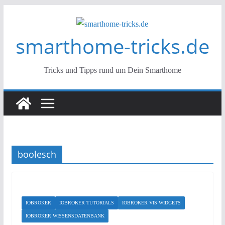
Zum
Inhalt
smarthome-tricks.de
springen
Tricks und Tipps rund um Dein Smarthome
boolesch
IOBROKER
IOBROKER TUTORIALS
IOBROKER VIS WIDGETS
IOBROKER WISSENSDATENBANK