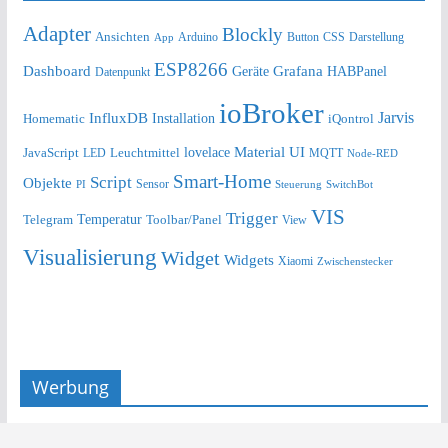
Adapter
Blockly
Ansichten
Arduino
Button
Darstellung
App
CSS
ESP8266
Dashboard
Grafana
Geräte
HABPanel
Datenpunkt
ioBroker
Jarvis
InfluxDB
Installation
Homematic
iQontrol
lovelace
Material UI
JavaScript
Leuchtmittel
LED
MQTT
Node-RED
Smart-Home
Script
Objekte
Sensor
Steuerung
SwitchBot
PI
VIS
Trigger
Telegram
Temperatur
Toolbar/Panel
View
Visualisierung
Widget
Widgets
Xiaomi
Zwischenstecker
Werbung