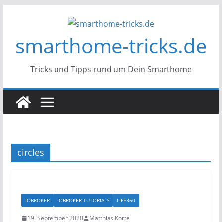
Zum
Inhalt
smarthome-tricks.de
springen
Tricks und Tipps rund um Dein Smarthome
circles
IOBROKER
IOBROKER TUTORIALS
LIFE360
19. September 2020
Matthias Korte