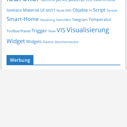
Script
Material UI
Objekte
lovelace
MQTT
Sensor
Node-RED
PI
Smart-Home
Temperatur
Telegram
Steuerung
SwitchBot
Visualisierung
VIS
Trigger
Toolbar/Panel
View
Widget
Widgets
Xiaomi
Zwischenstecker
Werbung