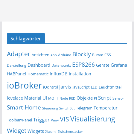
Schlagwörter
Adapter
Blockly
Ansichten
Arduino
Button
App
CSS
ESP8266
Dashboard
Grafana
Geräte
Darstellung
Datenpunkt
InfluxDB
HABPanel
Installation
Homematic
ioBroker
Jarvis
iQontrol
JavaScript
Leuchtmittel
LED
Script
Material UI
Objekte
lovelace
MQTT
Sensor
Node-RED
PI
Smart-Home
Temperatur
Telegram
Steuerung
SwitchBot
Visualisierung
VIS
Trigger
Toolbar/Panel
View
Widget
Widgets
Xiaomi
Zwischenstecker