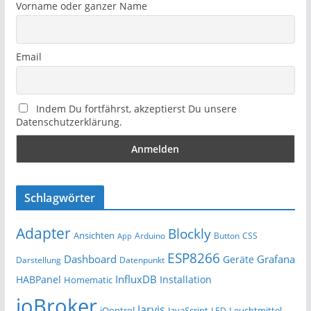
Vorname oder ganzer Name
Email
Indem Du fortfährst, akzeptierst Du unsere
Datenschutzerklärung.
Schlagwörter
Adapter
Blockly
Ansichten
Arduino
Button
App
CSS
ESP8266
Dashboard
Grafana
Geräte
Darstellung
Datenpunkt
InfluxDB
HABPanel
Installation
Homematic
ioBroker
Jarvis
iQontrol
JavaScript
Leuchtmittel
LED