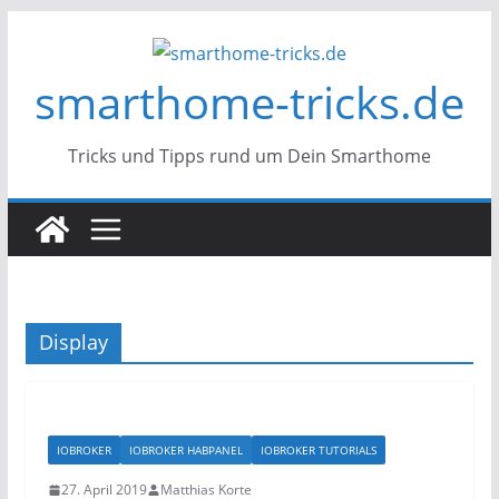
Zum
Inhalt
smarthome-tricks.de
springen
Tricks und Tipps rund um Dein Smarthome
Display
IOBROKER
IOBROKER HABPANEL
IOBROKER TUTORIALS
27. April 2019
Matthias Korte