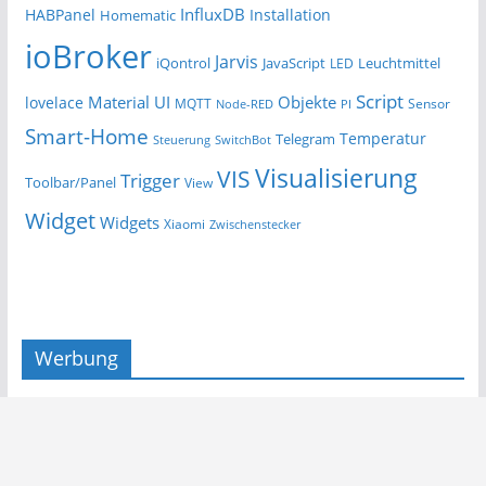
InfluxDB
HABPanel
Installation
Homematic
ioBroker
Jarvis
iQontrol
JavaScript
Leuchtmittel
LED
Script
Material UI
Objekte
lovelace
MQTT
Sensor
Node-RED
PI
Smart-Home
Temperatur
Telegram
Steuerung
SwitchBot
Visualisierung
VIS
Trigger
Toolbar/Panel
View
Widget
Widgets
Xiaomi
Zwischenstecker
Werbung