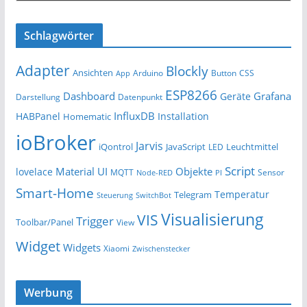
Schlagwörter
Adapter
Blockly
Ansichten
Arduino
Button
App
CSS
ESP8266
Dashboard
Grafana
Geräte
Darstellung
Datenpunkt
InfluxDB
HABPanel
Installation
Homematic
ioBroker
Jarvis
iQontrol
JavaScript
Leuchtmittel
LED
Script
Material UI
Objekte
lovelace
MQTT
Sensor
Node-RED
PI
Smart-Home
Temperatur
Telegram
Steuerung
SwitchBot
Visualisierung
VIS
Trigger
Toolbar/Panel
View
Widget
Widgets
Xiaomi
Zwischenstecker
Werbung