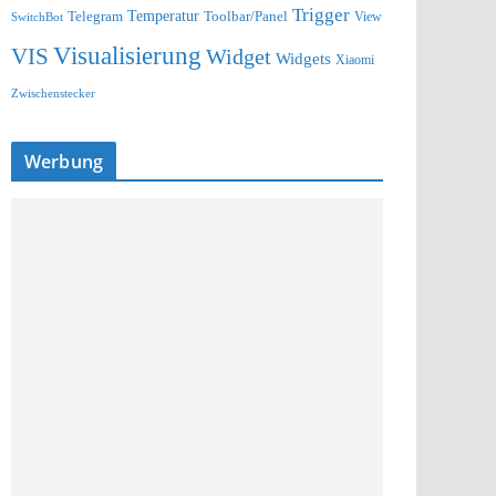
Trigger
Telegram
Temperatur
Toolbar/Panel
SwitchBot
View
Visualisierung
VIS
Widget
Widgets
Xiaomi
Zwischenstecker
Werbung