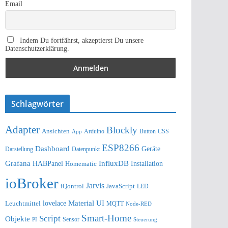
Email
Indem Du fortfährst, akzeptierst Du unsere
Datenschutzerklärung.
Schlagwörter
Adapter
Blockly
Ansichten
Arduino
Button
App
CSS
ESP8266
Dashboard
Geräte
Darstellung
Datenpunkt
Grafana
InfluxDB
Installation
HABPanel
Homematic
ioBroker
Jarvis
iQontrol
JavaScript
LED
lovelace
Material UI
Leuchtmittel
MQTT
Node-RED
Smart-Home
Script
Objekte
Sensor
Steuerung
PI