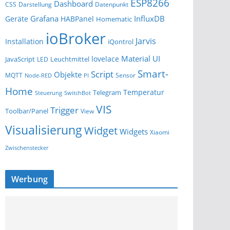
ESP8266
Dashboard
Darstellung
Datenpunkt
CSS
Grafana
InfluxDB
Geräte
HABPanel
Homematic
ioBroker
Jarvis
Installation
iQontrol
Material UI
lovelace
JavaScript
Leuchtmittel
LED
Smart-
Script
Objekte
MQTT
Sensor
Node-RED
PI
Home
Temperatur
Telegram
Steuerung
SwitchBot
VIS
Trigger
Toolbar/Panel
View
Visualisierung
Widget
Widgets
Xiaomi
Zwischenstecker
Werbung