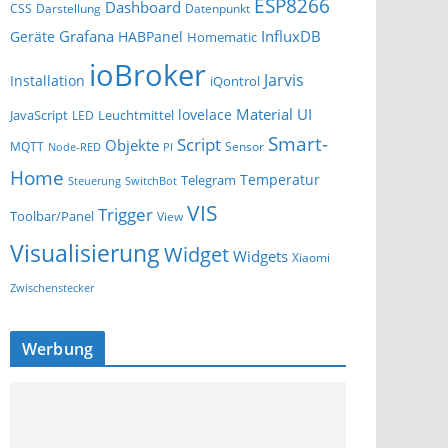
ESP8266
Dashboard
Darstellung
Datenpunkt
CSS
Grafana
InfluxDB
Geräte
HABPanel
Homematic
ioBroker
Jarvis
Installation
iQontrol
Material UI
lovelace
JavaScript
Leuchtmittel
LED
Smart-
Script
Objekte
MQTT
Sensor
Node-RED
PI
Home
Temperatur
Telegram
Steuerung
SwitchBot
VIS
Trigger
Toolbar/Panel
View
Visualisierung
Widget
Widgets
Xiaomi
Zwischenstecker
Werbung