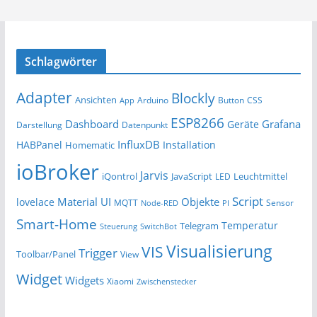
Schlagwörter
Adapter
Blockly
Ansichten
Arduino
Button
App
CSS
ESP8266
Dashboard
Grafana
Geräte
Darstellung
Datenpunkt
InfluxDB
HABPanel
Installation
Homematic
ioBroker
Jarvis
iQontrol
JavaScript
Leuchtmittel
LED
Script
Material UI
Objekte
lovelace
MQTT
Sensor
Node-RED
PI
Smart-Home
Temperatur
Telegram
Steuerung
SwitchBot
Visualisierung
VIS
Trigger
Toolbar/Panel
View
Widget
Widgets
Xiaomi
Zwischenstecker