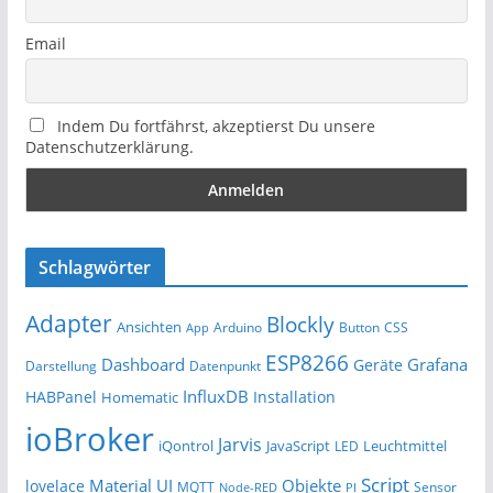
Email
Indem Du fortfährst, akzeptierst Du unsere
Datenschutzerklärung.
Schlagwörter
Adapter
Blockly
Ansichten
Arduino
Button
App
CSS
ESP8266
Dashboard
Grafana
Geräte
Darstellung
Datenpunkt
InfluxDB
HABPanel
Installation
Homematic
ioBroker
Jarvis
iQontrol
JavaScript
Leuchtmittel
LED
Script
Material UI
Objekte
lovelace
MQTT
Sensor
Node-RED
PI