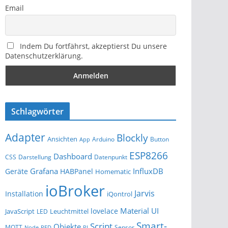
Email
Indem Du fortfährst, akzeptierst Du unsere
Datenschutzerklärung.
Schlagwörter
Adapter
Blockly
Ansichten
Arduino
Button
App
ESP8266
Dashboard
Darstellung
Datenpunkt
CSS
Grafana
InfluxDB
Geräte
HABPanel
Homematic
ioBroker
Jarvis
Installation
iQontrol
Material UI
lovelace
JavaScript
Leuchtmittel
LED
Smart-
Script
Objekte
MQTT
Sensor
Node-RED
PI