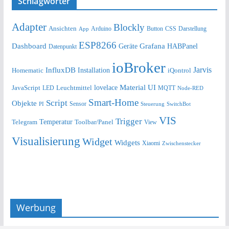
Schlagwörter
Adapter
Blockly
Ansichten
Arduino
Button
Darstellung
App
CSS
ESP8266
Dashboard
Grafana
Geräte
HABPanel
Datenpunkt
ioBroker
Jarvis
InfluxDB
Installation
Homematic
iQontrol
lovelace
Material UI
JavaScript
Leuchtmittel
LED
MQTT
Node-RED
Smart-Home
Script
Objekte
Sensor
Steuerung
SwitchBot
PI
VIS
Trigger
Telegram
Temperatur
Toolbar/Panel
View
Visualisierung
Widget
Widgets
Xiaomi
Zwischenstecker
Werbung