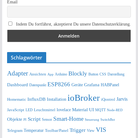
Email
Indem Du fortfährst, akzeptierst Du unsere Datenschutzerklärung.
Schlagwörter
Adapter
Blockly
Ansichten
Arduino
Button
Darstellung
App
CSS
ESP8266
Dashboard
Grafana
Geräte
HABPanel
Datenpunkt
ioBroker
Jarvis
InfluxDB
Installation
Homematic
iQontrol
lovelace
Material UI
JavaScript
Leuchtmittel
LED
MQTT
Node-RED
Smart-Home
Script
Objekte
Sensor
Steuerung
SwitchBot
PI
VIS
Trigger
Telegram
Temperatur
Toolbar/Panel
View