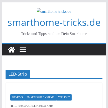
Zum
Inhalt
smarthome-tricks.de
springen
Tricks und Tipps rund um Dein Smarthome
LED-Strip
REVIEWS
SMART-HOME SYSTEME
YEELIGHT
19. Februar 2019
Matthias Korte