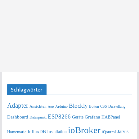
Schlagwörter
Adapter
Blockly
Ansichten
Arduino
Button
Darstellung
App
CSS
ESP8266
Dashboard
Grafana
Geräte
HABPanel
Datenpunkt
ioBroker
Jarvis
InfluxDB
Installation
Homematic
iQontrol