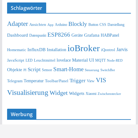
Schlagwörter
Adapter
Blockly
Ansichten
Arduino
Button
Darstellung
App
CSS
ESP8266
Dashboard
Grafana
Geräte
HABPanel
Datenpunkt
ioBroker
Jarvis
InfluxDB
Installation
Homematic
iQontrol
lovelace
Material UI
JavaScript
Leuchtmittel
LED
MQTT
Node-RED
Smart-Home
Script
Objekte
Sensor
Steuerung
SwitchBot
PI
VIS
Trigger
Telegram
Temperatur
Toolbar/Panel
View
Visualisierung
Widget
Widgets
Xiaomi
Zwischenstecker
Werbung