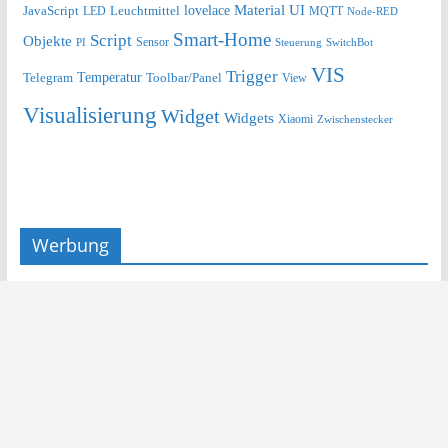
lovelace
Material UI
JavaScript
Leuchtmittel
LED
MQTT
Node-RED
Smart-Home
Script
Objekte
Sensor
Steuerung
SwitchBot
PI
VIS
Trigger
Telegram
Temperatur
Toolbar/Panel
View
Visualisierung
Widget
Widgets
Xiaomi
Zwischenstecker
Werbung