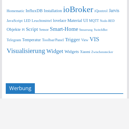
ioBroker
Jarvis
InfluxDB
Installation
Homematic
iQontrol
lovelace
Material UI
JavaScript
Leuchtmittel
LED
MQTT
Node-RED
Smart-Home
Script
Objekte
Sensor
Steuerung
SwitchBot
PI
VIS
Trigger
Telegram
Temperatur
Toolbar/Panel
View
Visualisierung
Widget
Widgets
Xiaomi
Zwischenstecker
Werbung