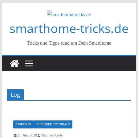
Zum
Inhalt
smarthome-tricks.de
springen
Tricks und Tipps rund um Dein Smarthome
Log
IOBROKER
IOBROKER TUTORIALS
27. Juni 2020
Matthias Korte