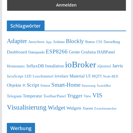
Schlagwörter
Adapter
Blockly
Ansichten
Arduino
Button
Darstellung
App
CSS
ESP8266
Dashboard
Grafana
Geräte
HABPanel
Datenpunkt
ioBroker
Jarvis
InfluxDB
Installation
Homematic
iQontrol
lovelace
Material UI
JavaScript
Leuchtmittel
LED
MQTT
Node-RED
Smart-Home
Script
Objekte
Sensor
Steuerung
SwitchBot
PI
VIS
Trigger
Telegram
Temperatur
Toolbar/Panel
View
Visualisierung
Widget
Widgets
Xiaomi
Zwischenstecker
Werbung