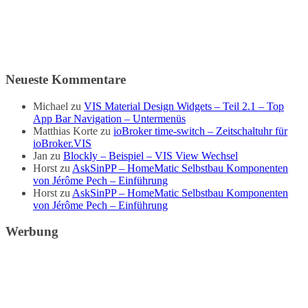
Neueste Kommentare
Michael
zu
VIS Material Design Widgets – Teil 2.1 – Top
App Bar Navigation – Untermenüs
Matthias Korte
zu
ioBroker time-switch – Zeitschaltuhr für
ioBroker.VIS
Jan
zu
Blockly – Beispiel – VIS View Wechsel
Horst
zu
AskSinPP – HomeMatic Selbstbau Komponenten
von Jérôme Pech – Einführung
Horst
zu
AskSinPP – HomeMatic Selbstbau Komponenten
von Jérôme Pech – Einführung
Werbung