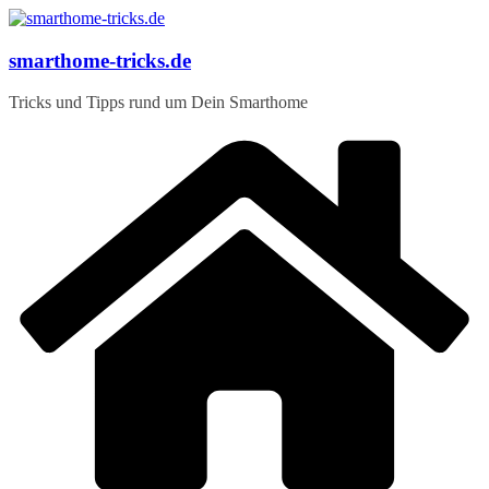
Zum
Inhalt
springen
smarthome-tricks.de
Tricks und Tipps rund um Dein Smarthome