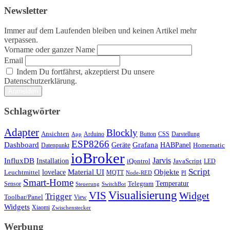
Newsletter
Immer auf dem Laufenden bleiben und keinen Artikel mehr
verpassen.
Vorname oder ganzer Name
Email
Indem Du fortfährst, akzeptierst Du unsere
Datenschutzerklärung.
Schlagwörter
Adapter
Blockly
Ansichten
Arduino
Button
Darstellung
App
CSS
ESP8266
Dashboard
Grafana
Geräte
HABPanel
Homematic
Datenpunkt
ioBroker
Jarvis
InfluxDB
Installation
iQontrol
JavaScript
LED
Script
Objekte
lovelace
Material UI
Leuchtmittel
MQTT
Node-RED
PI
Smart-Home
Telegram
Temperatur
Sensor
Steuerung
SwitchBot
Visualisierung
VIS
Widget
Trigger
Toolbar/Panel
View
Widgets
Xiaomi
Zwischenstecker
Werbung