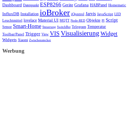
ESP8266
Dashboard
Grafana
Geräte
HABPanel
Homematic
Datenpunkt
ioBroker
Jarvis
InfluxDB
Installation
iQontrol
JavaScript
LED
Script
Objekte
lovelace
Material UI
Leuchtmittel
MQTT
Node-RED
PI
Smart-Home
Telegram
Temperatur
Sensor
Steuerung
SwitchBot
Visualisierung
VIS
Widget
Trigger
Toolbar/Panel
View
Widgets
Xiaomi
Zwischenstecker
Werbung