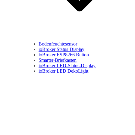
Bodenfeuchtesensor
ioBroker Status-Display
ioBroker ESP8266 Button
Smarter-Briefkasten
ioBroker LED-Status-Display
ioBroker LED DekoLight