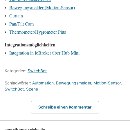
Bewegungsmelder (Motion-Sensor)
Curtain
Pan/Tilt Cam
Thermometer/Hygrometer Plus
Integrationsmöglichkeiten
Integration in ioBroker über Hub Mini
Kategorien:
SwitchBot
Schlagwörter:
Automation
,
Bewegungsmelder
,
Motion-Sensor
,
SwitchBot
,
Szene
Schreibe einen Kommentar
smarthome-tricks.de