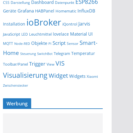
ESP8266
Dashboard
Darstellung
Datenpunkt
CSS
Grafana
InfluxDB
Geräte
HABPanel
Homematic
ioBroker
Jarvis
Installation
iQontrol
Material UI
lovelace
JavaScript
Leuchtmittel
LED
Smart-
Script
Objekte
MQTT
Sensor
Node-RED
PI
Home
Temperatur
Telegram
Steuerung
SwitchBot
VIS
Trigger
Toolbar/Panel
View
Visualisierung
Widget
Widgets
Xiaomi
Zwischenstecker
Werbung