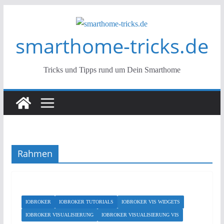
Zum
Inhalt
smarthome-tricks.de
springen
Tricks und Tipps rund um Dein Smarthome
Rahmen
IOBROKER
IOBROKER TUTORIALS
IOBROKER VIS WIDGETS
IOBROKER VISUALISIERUNG
IOBROKER VISUALISIERUNG VIS