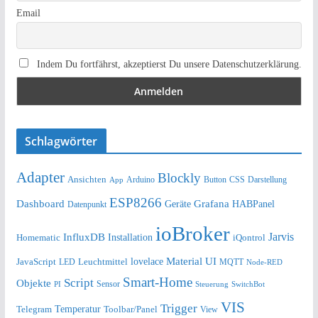
Email
Indem Du fortfährst, akzeptierst Du unsere Datenschutzerklärung.
Schlagwörter
Adapter
Blockly
Ansichten
Arduino
Button
Darstellung
App
CSS
ESP8266
Dashboard
Grafana
Geräte
HABPanel
Datenpunkt
ioBroker
Jarvis
InfluxDB
Installation
Homematic
iQontrol
lovelace
Material UI
JavaScript
Leuchtmittel
LED
MQTT
Node-RED
Smart-Home
Script
Objekte
Sensor
Steuerung
SwitchBot
PI
VIS
Trigger
Telegram
Temperatur
Toolbar/Panel
View