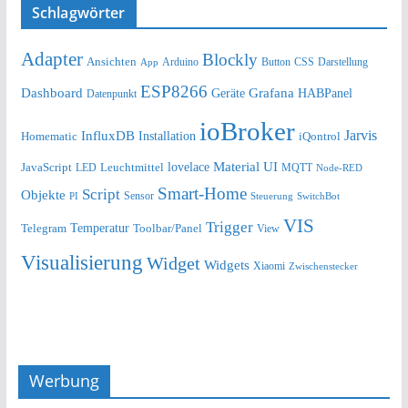
Schlagwörter
Adapter
Blockly
Ansichten
Arduino
Button
Darstellung
App
CSS
ESP8266
Dashboard
Grafana
Geräte
HABPanel
Datenpunkt
ioBroker
Jarvis
InfluxDB
Installation
Homematic
iQontrol
lovelace
Material UI
JavaScript
Leuchtmittel
LED
MQTT
Node-RED
Smart-Home
Script
Objekte
Sensor
Steuerung
SwitchBot
PI
VIS
Trigger
Telegram
Temperatur
Toolbar/Panel
View
Visualisierung
Widget
Widgets
Xiaomi
Zwischenstecker
Werbung